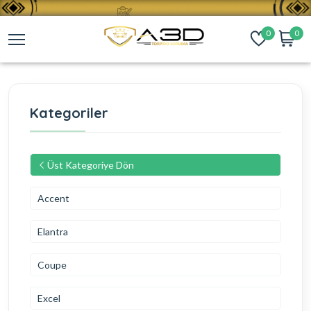
0
0
Kategoriler
Üst Kategoriye Dön
Accent
Elantra
Coupe
Excel