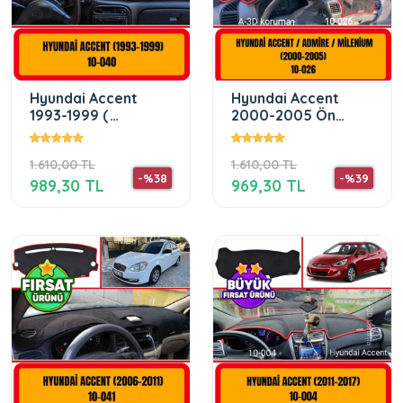
Hyundai Accent
Hyundai Accent
1993-1999 (
2000-2005 Ön
Yumurta kasa )Ön
Torpido Koruma
Gögüs Panel
Koruyucu Kilifi Halisi
1.610,00 TL
1.610,00 TL
Torpido Koruma
-%38
-%39
Koruyucu
989,30 TL
969,30 TL