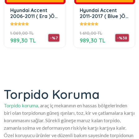
Hyundai Accent
Hyundai Accent
2006-2011 ( Era )Ön
2011-2017 ( Blue )Ön
Örtüsü Göğüs Panel
Örtüsü Göğüs Panel
Torpido Koruma
Torpido Koruma
1.069,00 TL
1.610,00 TL
Koruyucu
-%7
-%38
989,30 TL
989,30 TL
Torpido Koruma
Torpido koruma
, araç iç mekanının en hassas bölgelerinden
biri olan torpidonun güneş ışınları, toz, kir ve çatlamalara karşı
korunmasını sağlar. Sürekli güneşe maruz kalan torpido,
zamanla solma ve deformasyon riskiyle karşı karşıya kalır.
Özel koruyucu ürünler ve düzenli bakım sayesinde torpidonun