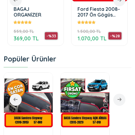
BAGAJ
Ford Fiesta 2008-
ORGANİZER
2017 Ön Gögüs
Panel Torpido
Koruma Koruyucu
559,00 TL
1.500,00 TL
Kilifi Halisi
-%33
-%28
369,00 TL
1.070,00 TL
Popüler Ürünler