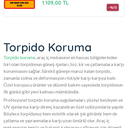
1.109,00 TL
-%15
Torpido Koruma
Torpido koruma
, araç iç mekanının en hassas bölgelerinden
biri olan torpidonun güneş ışınları, toz, kir ve çatlamalara karşı
korunmasını sağlar. Sürekli güneşe maruz kalan torpido,
zamanla solma ve deformasyon riskiyle karşı karşıya kalır.
Özel koruyucu ürünler ve düzenli bakım sayesinde torpidonun
ilk günkü gibi yeni kalması mümkündür.
Profesyonel torpido koruma uygulamaları, yüzeyi besleyen ve
UV ışınlarına karşı direnç kazandıran özel solüsyonlarla yapılır.
Böylece torpidonuz hem estetik olarak şık görünür hem de
çatlama ve yıpranmalara karşı uzun ömürlü olur. Araç iç
mekanınızın temiz ve bakımlı kalmasını sağlamak için düzenli