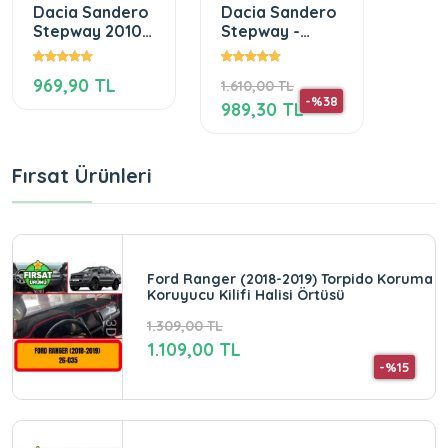
Dacia Sandero
Dacia Sandero
Ford
Stepway 2010-
Stepway -
2,5 K
2015 Ön Gögüs
sembol-sybol-
KAPA
/ Panel /
2015-2021 Ön
TOR
969,90 TL
1.610,00 TL
1.139,
Torpido
Torpido
2008
-%38
Korumasi /
Koruma
Gögü
989,30 TL
989,
Kilifi / Halisi/
Koruyucu Kilifi
/ To
Halisı
Koru
Kilifi
Fırsat Ürünleri
Ford Ranger (2018-2019) Torpido Koruma
Koruyucu Kilifi Halisi Örtüsü
1.309,00 TL
1.109,00 TL
-%15