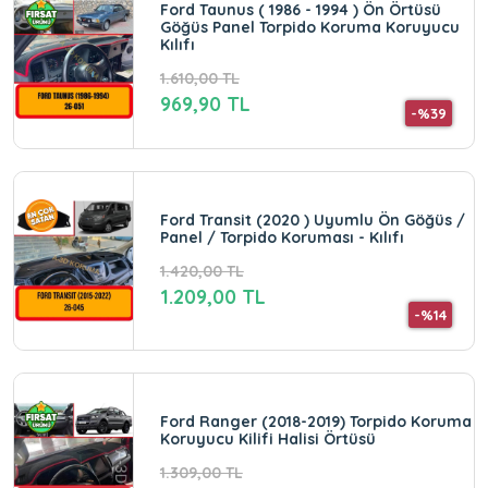
Ford Taunus ( 1986 - 1994 ) Ön Örtüsü
Göğüs Panel Torpido Koruma Koruyucu
Kılıfı
1.610,00 TL
969,90 TL
-%39
Ford Transit (2020 ) Uyumlu Ön Göğüs /
Panel / Torpido Koruması - Kılıfı
1.420,00 TL
1.209,00 TL
-%14
Ford Ranger (2018-2019) Torpido Koruma
Koruyucu Kilifi Halisi Örtüsü
1.309,00 TL