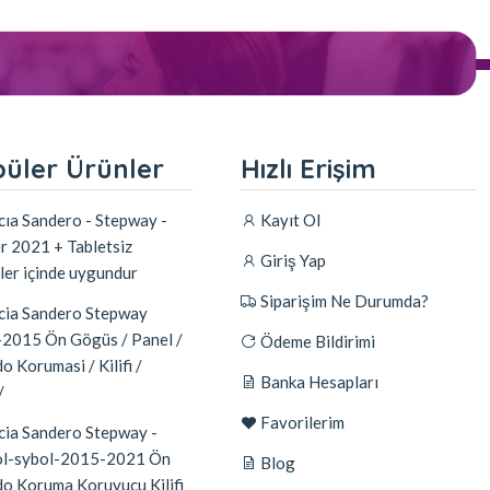
üler Ürünler
Hızlı Erişim
ıa Sandero - Stepway -
Kayıt Ol
r 2021 + Tabletsiz
Giriş Yap
ler içinde uygundur
Siparişim Ne Durumda?
ia Sandero Stepway
2015 Ön Gögüs / Panel /
Ödeme Bildirimi
o Korumasi / Kilifi /
Banka Hesapları
/
Favorilerim
ia Sandero Stepway -
l-sybol-2015-2021 Ön
Blog
do Koruma Koruyucu Kilifi