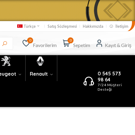
Satış Sözleşmesi
Hakkımızda
İletişim
Türkçe
0
0
Favorilerim
Sepetim
Kayıt & Giriş
0 545 573
eugeot
Renault
98 64
7/24 Müşteri
Desteği