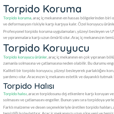
Torpido Koruma
Torpido koruma
, araç iç mekanının en hassas bölgelerinden biri
ve deformasyon riskiyle karşı karşıya kalır. Özel koruyucu ürün
Profesyonel torpido koruma uygulamaları, yüzeyi besleyen ve UV 
ve yıpranmalara karşı uzun ömürlü olur. Araç iç mekanınızın temi
Torpido Koruyucu
Torpido koruyucu ürünler
, araç iç mekanının en çok yıpranan bölü
zamanla solmasına ve çatlamasına neden olabilir. Bu durumu engel
Kaliteli bir torpido koruyucu, yüzeyi besleyerek parlaklığını ko
yardımcı olur. Aracınızın iç mekanını estetik ve dayanıklı tutmak 
Torpido Halısı
Torpido halısı
, aracın torpidosunu dış etkenlere karşı koruyan ve
solmasını ve çatlamasını engeller. Bunun yanı sıra torpidoya yerle
Farklı malzeme ve desen seçenekleriyle üretilen torpido halıları
temizliği kolaylaştırır. Araç iç mekanınızı uzun süre yeni ve temiz