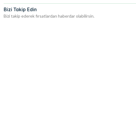
Bizi Takip Edin
Bizi takip ederek fırsatlardan haberdar olabilirsin.
r Sex Shop
odrum Sex Shop
Muğla Sex Shop
Denizli Sex Shop
Burdur Sex Shop
Balık