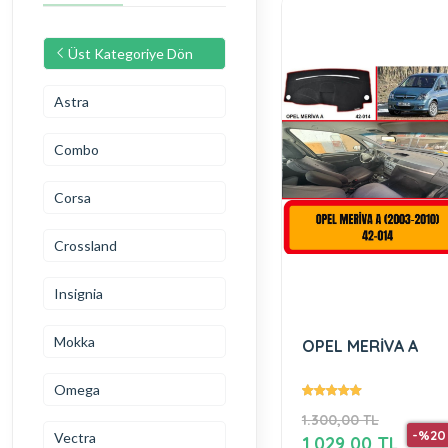
Üst Kategoriye Dön
Astra
Combo
Corsa
Crossland
Insignia
Mokka
OPEL MERİVA A
Omega
1.300,00 TL
-%20
Vectra
1.029,00 TL