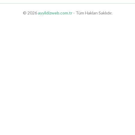
© 2026
ayyildizweb.com.tr
- Tüm Hakları Saklıdır.
esir Sex Shop
Didim Sex Shop
Aydın Sex Shop
Kuşadası Sex Shop
Nazilli