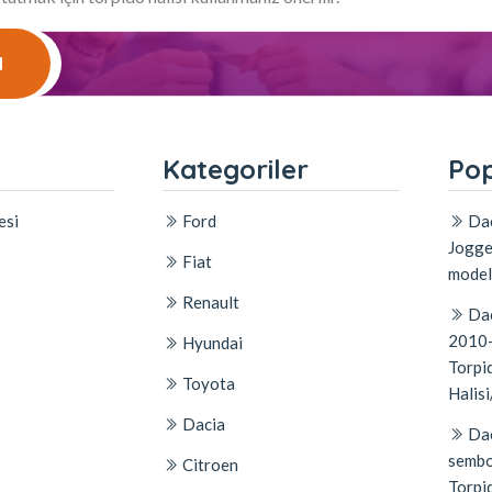
l
l
Kategoriler
Pop
esi
Ford
Dac
Jogge
Fiat
model
Renault
Dac
2010-
Hyundai
Torpid
Toyota
Halisi
Dacia
Dac
sembo
Citroen
Torpi