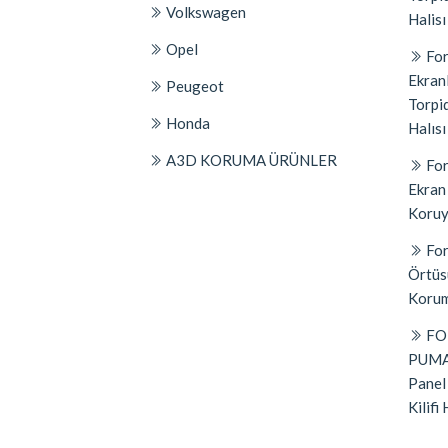
Volkswagen
Halisı
Opel
For
Ekran
Peugeot
Torpi
Honda
Halısı
A3D KORUMA ÜRÜNLER
For
Ekran
Koruyu
For
Örtüs
Korum
FO
PUMA
Panel
Kilifi 