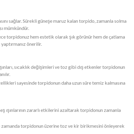
masını sağlar. Sürekli güneşe maruz kalan torpido, zamanla solma
ması mümkündür.
lece torpidonuz hem estetik olarak şık görünür hem de çatlama
yaptırmanız önerilir.
ınları, sıcaklık değişimleri ve toz gibi dış etkenler torpidonun
nılır.
özellikleri sayesinde torpidonun daha uzun süre temiz kalmasına
ş ışınlarının zararlı etkilerini azaltarak torpidonun zamanla
nı zamanda torpidonun üzerine toz ve kir birikmesini önleyerek