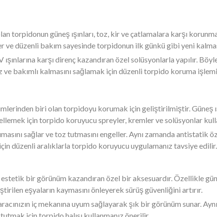
 olan torpidonun güneş ışınları, toz, kir ve çatlamalara karşı korun
ler ve düzenli bakım sayesinde torpidonun ilk günkü gibi yeni kal
ışınlarına karşı direnç kazandıran özel solüsyonlarla yapılır. Böy
z ve bakımlı kalmasını sağlamak için düzenli torpido koruma işlemi 
mlerinden biri olan torpidoyu korumak için geliştirilmiştir. Güneş ış
lemek için torpido koruyucu spreyler, kremler ve solüsyonlar kulla
rumasını sağlar ve toz tutmasını engeller. Aynı zamanda antistatik 
için düzenli aralıklarla torpido koruyucu uygulamanız tavsiye edilir.
 estetik bir görünüm kazandıran özel bir aksesuardır. Özellikle güne
ştirilen eşyaların kaymasını önleyerek sürüş güvenliğini artırır.
, aracınızın iç mekanına uyum sağlayarak şık bir görünüm sunar. Ay
 tutmak için torpido halısı kullanmanız önerilir.