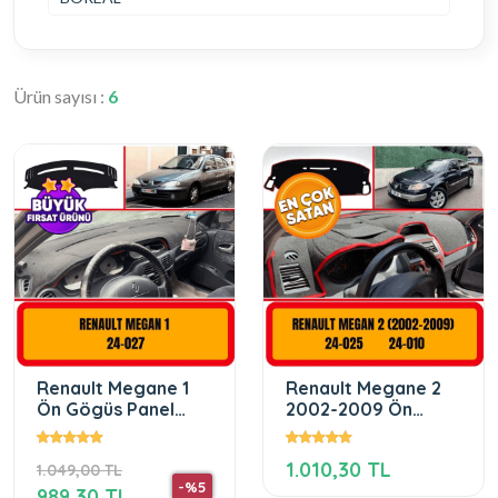
Ürün sayısı :
6
Renault Megane 1
Renault Megane 2
Ön Gögüs Panel
2002-2009 Ön
Torpido Koruma
Torpido Koruma
Koruyucu Kilifi
Koruyucu Kilifi Halisi
1.010,30 TL
1.049,00 TL
-%5
989,30 TL