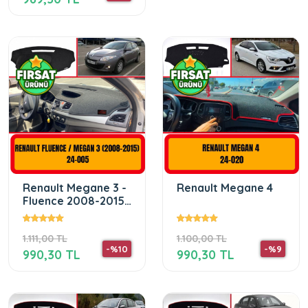
Renault Megane 3 -
Renault Megane 4
Fluence 2008-2015
Ön Gögüs Panel
Torpido Koruma
1.111,00 TL
1.100,00 TL
Koruyucu
-%10
-%9
990,30 TL
990,30 TL