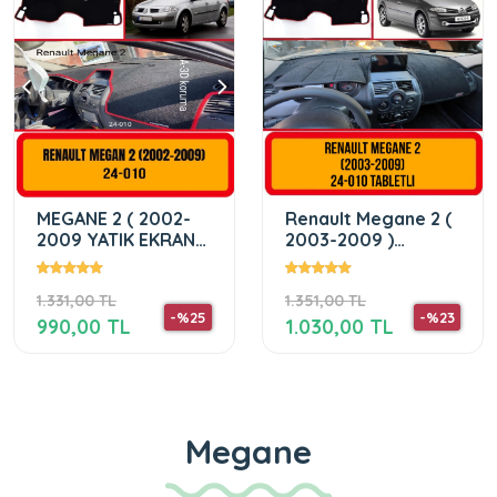
MEGANE 2 ( 2002-
Renault Megane 2 (
2009 YATIK EKRANLI
2003-2009 )
)
Tabletli
1.331,00 TL
1.351,00 TL
-%25
-%23
990,00 TL
1.030,00 TL
Megane