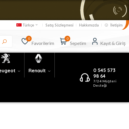
Satış Sözleşmesi
Hakkımızda
İletişim
Türkçe
0
0
Favorilerim
Sepetim
Kayıt & Giriş
0 545 573
eugeot
Renault
98 64
7/24 Müşteri
Desteği