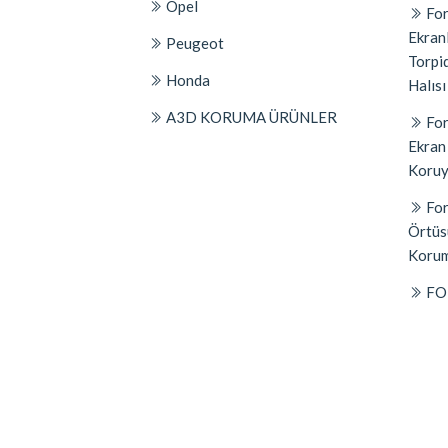
Opel
For
Ekran
Peugeot
Torpi
Honda
Halısı
A3D KORUMA ÜRÜNLER
For
Ekran
Koruyu
For
Örtüs
Korum
FO
PUMA
Panel
Kilifi 
© 2026
ayyildizweb.com.tr
- Tüm Hakları Saklıdır.