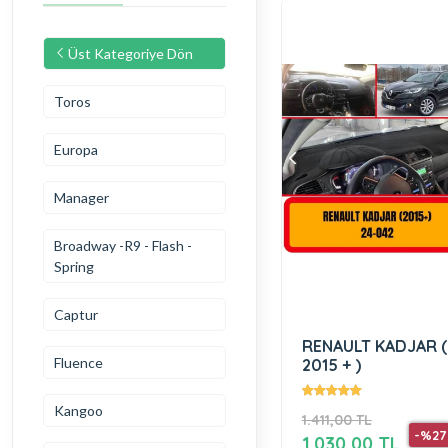
Üst Kategoriye Dön
Toros
Europa
Manager
Broadway -R9 - Flash -
Spring
Captur
RENAULT KADJAR (
Fluence
2015 + )
Kangoo
1.411,00 TL
-%27
1.030,00 TL