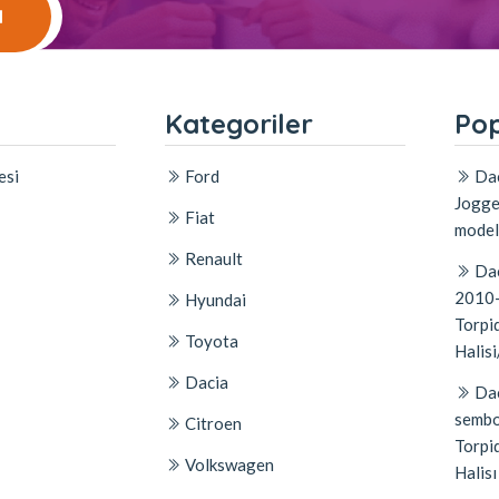
l
l
Kategoriler
Pop
esi
Ford
Dac
Jogge
Fiat
model
Renault
Dac
2010-
Hyundai
Torpid
Toyota
Halisi
Dacia
Dac
sembo
Citroen
Torpi
Volkswagen
Halisı