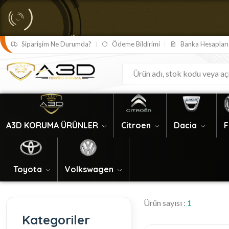
Siparişim Ne Durumda?
Ödeme Bildirimi
Banka Hesapları
Ankara Bilgisayar Tamiri
Bursa Su Tesisatcisi
Bursa Tesisatci
Ankara Laptop Tamiri
Bursa Tıkanıklık Açma
A3D KORUMA ÜRÜNLER
Citroen
Dacia
F
Toyota
Volkswagen
Ürün sayısı :
1
Kategoriler