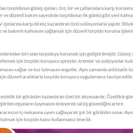
 olan torpidonun güneş ışınları, toz, kir ve çatlamalara karşı korun
ler ve düzenli bakım sayesinde torpidonun ilk günkü gibi yeni kal
ışınlarına karşı direnç kazandıran özel solüsyonlarla yapılır. Böy
z ve bakımlı kalmasını sağlamak için düzenli torpido koruma işlemi 
mlerinden biri olan torpidoyu korumak için geliştirilmiştir. Güneş ış
lemek için torpido koruyucu spreyler, kremler ve solüsyonlar kulla
rumasını sağlar ve toz tutmasını engeller. Aynı zamanda antistatik 
için düzenli aralıklarla torpido koruyucu uygulamanız tavsiye edilir.
 estetik bir görünüm kazandıran özel bir aksesuardır. Özellikle güne
ştirilen eşyaların kaymasını önleyerek sürüş güvenliğini artırır.
, aracınızın iç mekanına uyum sağlayarak şık bir görünüm sunar. Ay
 tutmak için torpido halısı kullanmanız önerilir.