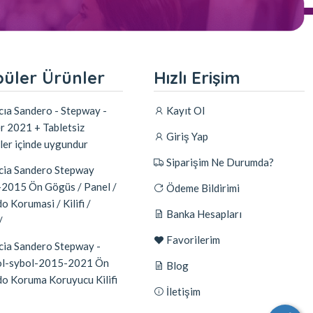
üler Ürünler
Hızlı Erişim
ıa Sandero - Stepway -
Kayıt Ol
r 2021 + Tabletsiz
Giriş Yap
ler içinde uygundur
Siparişim Ne Durumda?
ia Sandero Stepway
2015 Ön Gögüs / Panel /
Ödeme Bildirimi
o Korumasi / Kilifi /
Banka Hesapları
/
Favorilerim
ia Sandero Stepway -
l-sybol-2015-2021 Ön
Blog
do Koruma Koruyucu Kilifi
İletişim