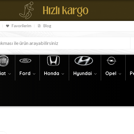
Favorilerim
Blog
iat
Ford
Honda
Hyundai
Opel
P