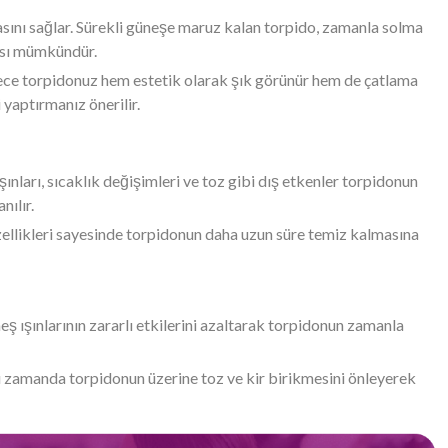
masını sağlar. Sürekli güneşe maruz kalan torpido, zamanla solma
ması mümkündür.
lece torpidonuz hem estetik olarak şık görünür hem de çatlama
yaptırmanız önerilir.
ınları, sıcaklık değişimleri ve toz gibi dış etkenler torpidonun
nılır.
özellikleri sayesinde torpidonun daha uzun süre temiz kalmasına
ş ışınlarının zararlı etkilerini azaltarak torpidonun zamanla
nı zamanda torpidonun üzerine toz ve kir birikmesini önleyerek