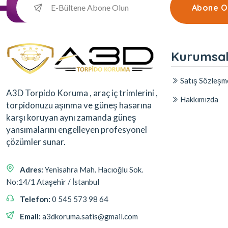
Abone O
Kurumsa
Satış Sözleşm
A3D Torpido Koruma , araç iç trimlerini ,
Hakkımızda
torpidonuzu aşınma ve güneş hasarına
karşı koruyan aynı zamanda güneş
yansımalarını engelleyen profesyonel
çözümler sunar.
Adres:
Yenisahra Mah. Hacıoğlu Sok.
No:14/1 Ataşehir / İstanbul
Telefon:
0 545 573 98 64
Email:
a3dkoruma.satis@gmail.com