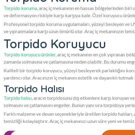
Torpido koruma
, araç iç mekanının en hassas bölgelerinden biri
ve deformasyon riskiyle karşı karşıya kalır. Özel koruyucu ürün
Profesyonel torpido koruma uygulamaları, yüzeyi besleyen ve UV 
ve yıpranmalara karşı uzun ömürlü olur. Araç iç mekanınızın temi
Torpido Koruyucu
Torpido koruyucu ürünler
, araç iç mekanının en çok yıpranan bölü
zamanla solmasına ve çatlamasına neden olabilir. Bu durumu engel
Kaliteli bir torpido koruyucu, yüzeyi besleyerek parlaklığını ko
yardımcı olur. Aracınızın iç mekanını estetik ve dayanıklı tutmak 
Torpido Halısı
Torpido halısı
, aracın torpidosunu dış etkenlere karşı koruyan ve
solmasını ve çatlamasını engeller. Bunun yanı sıra torpidoya yerle
Farklı malzeme ve desen seçenekleriyle üretilen torpido halıları
temizliği kolaylaştırır. Araç iç mekanınızı uzun süre yeni ve temiz