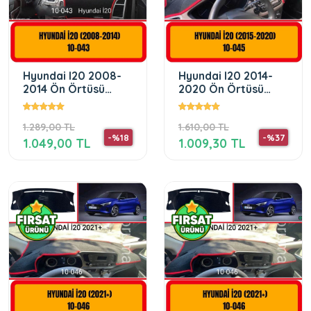
Hyundai I20 2008-
Hyundai I20 2014-
2014 Ön Örtüsü
2020 Ön Örtüsü
Göğüs Panel
Göğüs Panel
Torpido Koruma
Torpido Koruma
1.289,00 TL
1.610,00 TL
-%18
-%37
1.049,00 TL
1.009,30 TL