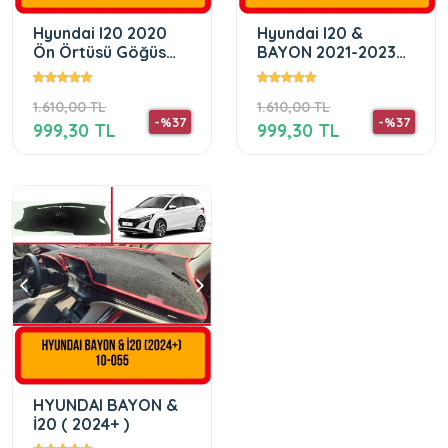
Hyundai I20 2020
Hyundai I20 &
Ön Örtüsü Göğüs
BAYON 2021-2023
Panel Torpido
Ön Torpido Koruma
Koruma Koruyucu
Koruyucu Kilifi Halisi
1.610,00 TL
1.610,00 TL
Örtüsü
-%37
-%37
999,30 TL
999,30 TL
HYUNDAI BAYON &
İ20 ( 2024+ )