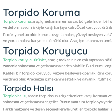
Torpido Koruma
Torpido koruma
, araç iç mekanının en hassas bölgelerinden biri
ve deformasyon riskiyle karşı karşıya kalır. Özel koruyucu ürün
Profesyonel torpido koruma uygulamaları, yüzeyi besleyen ve UV 
ve yıpranmalara karşı uzun ömürlü olur. Araç iç mekanınızın temi
Torpido Koruyucu
Torpido koruyucu ürünler
, araç iç mekanının en çok yıpranan bölü
zamanla solmasına ve çatlamasına neden olabilir. Bu durumu engel
Kaliteli bir torpido koruyucu, yüzeyi besleyerek parlaklığını ko
yardımcı olur. Aracınızın iç mekanını estetik ve dayanıklı tutmak 
Torpido Halısı
Torpido halısı
, aracın torpidosunu dış etkenlere karşı koruyan ve
solmasını ve çatlamasını engeller. Bunun yanı sıra torpidoya yerle
Farklı malzeme ve desen seçenekleriyle üretilen torpido halıları