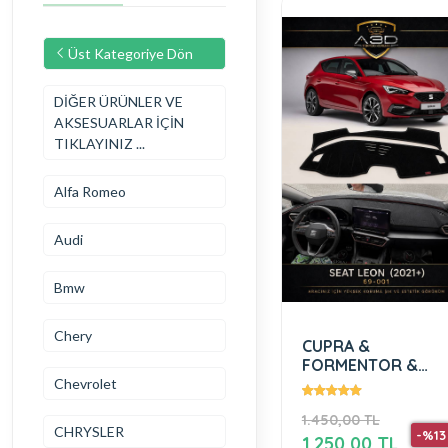
Üst Kategoriye Dön
DİĞER ÜRÜNLER VE
AKSESUARLAR İÇİN
TIKLAYINIZ ...
Alfa Romeo
Audi
Bmw
Chery
CUPRA &
FORMENTOR &
LEON ( 2021 + )
Chevrolet
1.450,00 TL
CHRYSLER
-%13
1.250,00 TL