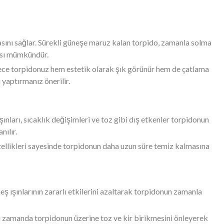
masını sağlar. Sürekli güneşe maruz kalan torpido, zamanla solma
ması mümkündür.
lece torpidonuz hem estetik olarak şık görünür hem de çatlama
yaptırmanız önerilir.
ınları, sıcaklık değişimleri ve toz gibi dış etkenler torpidonun
nılır.
özellikleri sayesinde torpidonun daha uzun süre temiz kalmasına
ş ışınlarının zararlı etkilerini azaltarak torpidonun zamanla
nı zamanda torpidonun üzerine toz ve kir birikmesini önleyerek