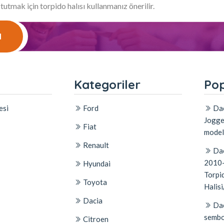
 tutmak için torpido halısı kullanmanız önerilir.
l
l
Kategoriler
Pop
esi
Ford
Dac
Jogge
Fiat
model
Renault
Dac
2010-
Hyundai
Torpid
Toyota
Halisi
Dacia
Dac
sembo
Citroen