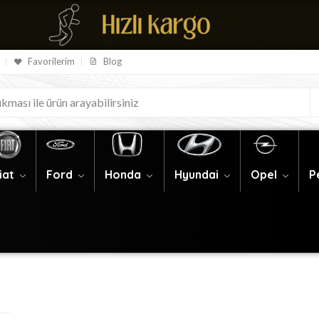
Favorilerim
Blog
iat
Ford
Honda
Hyundai
Opel
P