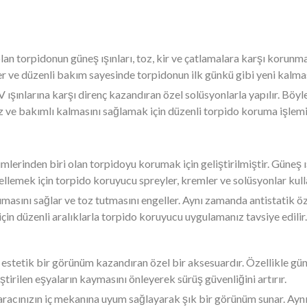
 olan torpidonun güneş ışınları, toz, kir ve çatlamalara karşı korun
ler ve düzenli bakım sayesinde torpidonun ilk günkü gibi yeni kal
ışınlarına karşı direnç kazandıran özel solüsyonlarla yapılır. Böy
z ve bakımlı kalmasını sağlamak için düzenli torpido koruma işlemi 
mlerinden biri olan torpidoyu korumak için geliştirilmiştir. Güneş ış
lemek için torpido koruyucu spreyler, kremler ve solüsyonlar kulla
rumasını sağlar ve toz tutmasını engeller. Aynı zamanda antistatik 
için düzenli aralıklarla torpido koruyucu uygulamanız tavsiye edilir.
 estetik bir görünüm kazandıran özel bir aksesuardır. Özellikle güne
ştirilen eşyaların kaymasını önleyerek sürüş güvenliğini artırır.
, aracınızın iç mekanına uyum sağlayarak şık bir görünüm sunar. Ay