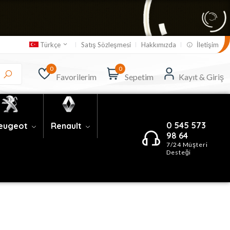
Satış Sözleşmesi
Hakkımızda
İletişim
Türkçe
0
0
Favorilerim
Sepetim
Kayıt & Giriş
0 545 573
eugeot
Renault
98 64
7/24 Müşteri
Desteği