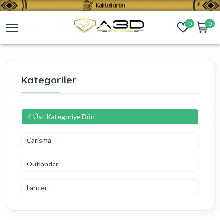
0
0
Kategoriler
Üst Kategoriye Dön
Carisma
Outlander
Lancer