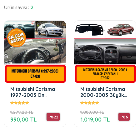
Ürün sayısı :
2
Mitsubishi Carisma
Mitsubishi Carisma
1997-2003 Ön
2000-2003 Büyük
Gögüs Panel
Ekranlı
Torpido Koruma
1.279,20 TL
1.089,00 TL
Koruyucu
-%22
-%6
990,00 TL
1.019,00 TL