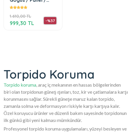
Gögüs / Panel /
Torpido Korumasi /
Kilifi / Halisi /
1.610,00 TL
Koruyucu /
-%37
999,30 TL
Torpido Koruma
Torpido koruma
, araç iç mekanının en hassas bölgelerinden
biri olan torpidonun güneş ışınları, toz, kir ve çatlamalara karşı
korunmasını sağlar. Sürekli güneşe maruz kalan torpido,
zamanla solma ve deformasyon riskiyle karşı karşıya kalır.
Özel koruyucu ürünler ve düzenli bakım sayesinde torpidonun
ilk günkü gibi yeni kalması mümkündür.
Profesyonel torpido koruma uygulamaları, yüzeyi besleyen ve