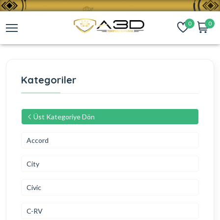
0
0
Kategoriler
Üst Kategoriye Dön
Accord
City
Civic
C-RV