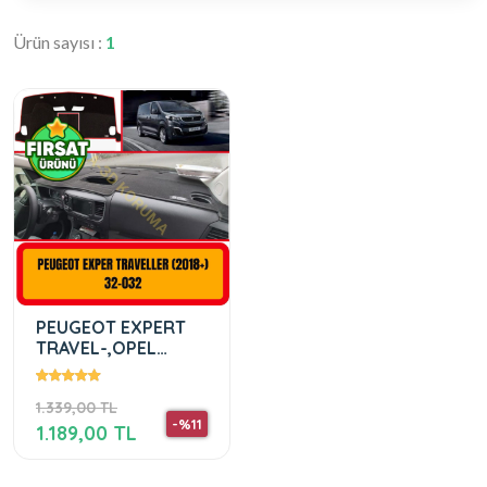
Ürün sayısı :
1
PEUGEOT EXPERT
TRAVEL-,OPEL
VİVARO & ZAFİRA -
PEUGEOT EXPERT
1.339,00 TL
TRAVEL- TOYOTA
-%11
PROACE VERDİ -
1.189,00 TL
FIAT SCUDO &
ULYSSE - CİTROEN