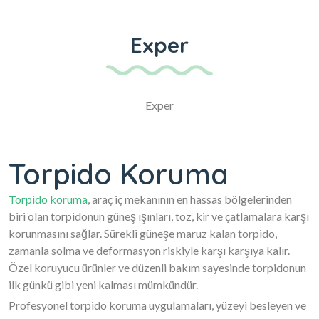
JUMPY & SPACE
TOURER( 2018
-2024 )Ön Gögüs /
Exper
Panel / Torpido
Korumasi
Exper
Torpido Koruma
Torpido koruma
, araç iç mekanının en hassas bölgelerinden
biri olan torpidonun güneş ışınları, toz, kir ve çatlamalara karşı
korunmasını sağlar. Sürekli güneşe maruz kalan torpido,
zamanla solma ve deformasyon riskiyle karşı karşıya kalır.
Özel koruyucu ürünler ve düzenli bakım sayesinde torpidonun
ilk günkü gibi yeni kalması mümkündür.
Profesyonel torpido koruma uygulamaları, yüzeyi besleyen ve