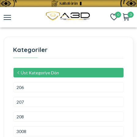
0
0
Kategoriler
Üst Kategoriye Dön
206
207
208
3008