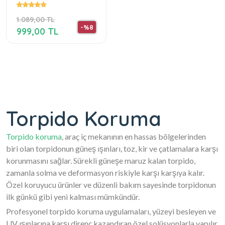
1.089,00 TL
-%8
999,00 TL
Torpido Koruma
Torpido koruma
, araç iç mekanının en hassas bölgelerinden
biri olan torpidonun güneş ışınları, toz, kir ve çatlamalara karşı
korunmasını sağlar. Sürekli güneşe maruz kalan torpido,
zamanla solma ve deformasyon riskiyle karşı karşıya kalır.
Özel koruyucu ürünler ve düzenli bakım sayesinde torpidonun
ilk günkü gibi yeni kalması mümkündür.
Profesyonel torpido koruma uygulamaları, yüzeyi besleyen ve
UV ışınlarına karşı direnç kazandıran özel solüsyonlarla yapılır.