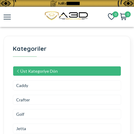
0
0
Kategoriler
Üst Kategoriye Dön
Caddy
Crafter
Golf
Jetta