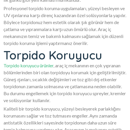
Profesyonel torpido koruma uygulamaları, yüzeyi besleyen ve
UV ışınlarına karşı direnç kazandıran özel solüsyonlarla yapılır.
Böylece torpidonuz hem estetik olarak şık görünür hem de
çatlama ve yıpranmalara karşı uzun ömürlü olur. Araç iç
mekanınızın temiz ve bakımlı kalmasını sağlamak için düzenli
torpido koruma işlemi yaptırmanız önerilir.
Torpido Koruyucu
Torpido koruyucu ürünler
, araç iç mekanının en çok yıpranan
bölümlerinden biri olan torpidoyu korumak için geliştirilmiştir.
Güneş ışınları, sıcaklık değişimleri ve toz gibi dış etkenler
torpidonun zamanla solmasına ve çatlamasına neden olabilir.
Bu durumu engellemek için torpido koruyucu spreyler, kremler
ve solüsyonlar kullanılır.
Kaliteli bir torpido koruyucu, yüzeyi besleyerek parlaklığını
korumasını sağlar ve toz tutmasını engeller. Aynı zamanda
antistatik özellikleri sayesinde torpidonun daha uzun süre
temiz kalmasına yardımcı olur. Aracınızın iç mekanını estetik