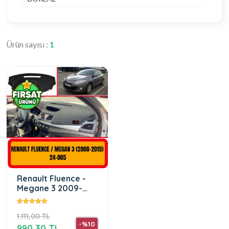
Ürün sayısı :
1
Renault Fluence -
Megane 3 2009-
2019 Ön Gögüs
Panel Torpido
1.111,00 TL
Koruma Koruyucu
-%10
Kilifi Halisi
990,30 TL