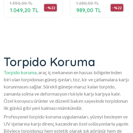
1.350,00 TL
1.280,00 TL
Kilifi/ Halisi/
-%22
-%22
1.049,20 TL
989,00 TL
Torpido Koruma
Torpido koruma
, araç iç mekanının en hassas bölgelerinden
biri olan torpidonun güneş ışınları, toz, kir ve çatlamalara karşı
korunmasını sağlar. Sürekli güneşe maruz kalan torpido,
zamanla solma ve deformasyon riskiyle karşı karşıya kalır.
Özel koruyucu ürünler ve düzenli bakım sayesinde torpidonun
ilk günkü gibi yeni kalması mümkündür.
Profesyonel torpido koruma uygulamaları, yüzeyi besleyen ve
UV ışınlarına karşı direnç kazandıran özel solüsyonlarla yapılır.
Böylece torpidonuz hem estetik olarak şık görünür hem de