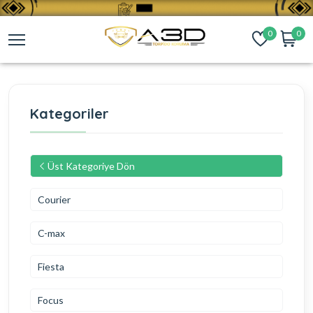
0
0
Kategoriler
Üst Kategoriye Dön
Courier
C-max
Fiesta
Focus