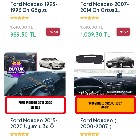
Ford Mondeo 1993-
Ford Mondeo 2007-
1996 Ön Gögüs
2014 Ön Örtüsü
Panel Torpido
Göğüs Panel
Koruma Koruyucu
Torpido Koruma
1.610,00 TL
1.610,00 TL
Kilifi Halisi
Koruyucu Kılıfı Halısı
-%38
-%37
989,30 TL
1.009,30 TL
Ford Mondeo 2015-
Ford Mondeo (
2020 Uyumlu 3d Ön
2000-2007 )
Gögüs/panel/
Torpido Korumasi /