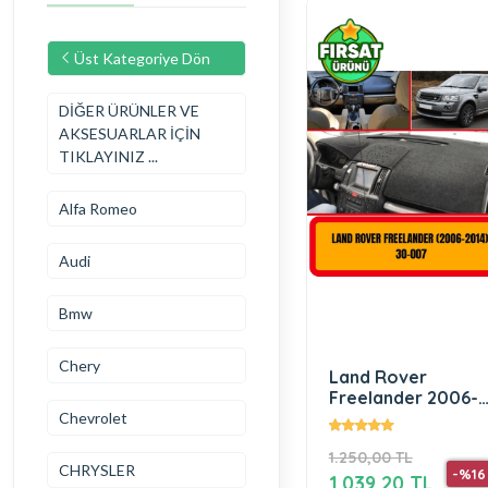
Üst Kategoriye Dön
DİĞER ÜRÜNLER VE
AKSESUARLAR İÇİN
TIKLAYINIZ ...
Alfa Romeo
Audi
Bmw
Chery
Land Rover
Freelander 2006-
2014 Ön Gögüs
Chevrolet
Panel Torpido
1.250,00 TL
Koruma Koruyucu
CHRYSLER
-%16
1.039,20 TL