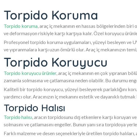
Torpido Koruma
Torpido koruma
, araç iç mekanının en hassas bölgelerinden biri
ve deformasyon riskiyle karşı karşıya kalır. Özel koruyucu ürün
Profesyonel torpido koruma uygulamaları, yüzeyi besleyen ve UV 
ve yıpranmalara karşı uzun ömürlü olur. Araç iç mekanınızın temi
Torpido Koruyucu
Torpido koruyucu ürünler
, araç iç mekanının en çok yıpranan bölü
zamanla solmasına ve çatlamasına neden olabilir. Bu durumu engel
Kaliteli bir torpido koruyucu, yüzeyi besleyerek parlaklığını ko
yardımcı olur. Aracınızın iç mekanını estetik ve dayanıklı tutmak 
Torpido Halısı
Torpido halısı
, aracın torpidosunu dış etkenlere karşı koruyan ve
solmasını ve çatlamasını engeller. Bunun yanı sıra torpidoya yerle
Farklı malzeme ve desen seçenekleriyle üretilen torpido halıları