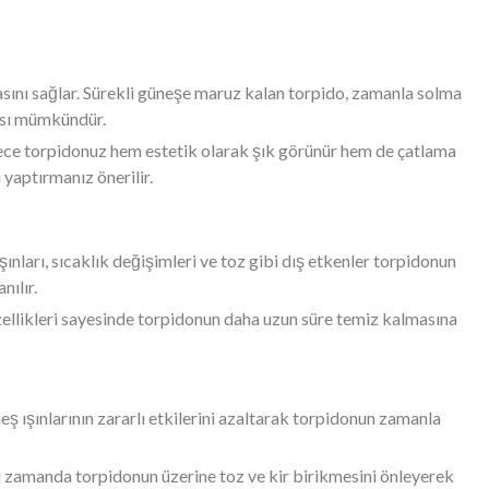
masını sağlar. Sürekli güneşe maruz kalan torpido, zamanla solma
ması mümkündür.
lece torpidonuz hem estetik olarak şık görünür hem de çatlama
yaptırmanız önerilir.
ınları, sıcaklık değişimleri ve toz gibi dış etkenler torpidonun
nılır.
özellikleri sayesinde torpidonun daha uzun süre temiz kalmasına
ş ışınlarının zararlı etkilerini azaltarak torpidonun zamanla
nı zamanda torpidonun üzerine toz ve kir birikmesini önleyerek