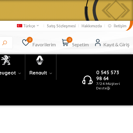
Satış Sözleşmesi
Hakkımızda
İletişim
Türkçe
0
0
Favorilerim
Sepetim
Kayıt & Giriş
0 545 573
eugeot
Renault
98 64
7/24 Müşteri
Desteği