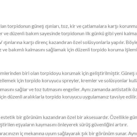
 olan torpidonun güneş ışınları, toz, kir ve çatlamalara karşı korun
ler ve düzenli bakım sayesinde torpidonun ilk günkü gibi yeni kal
ışınlarına karşı direnç kazandıran özel solüsyonlarla yapılır. Böy
z ve bakımlı kalmasını sağlamak için düzenli torpido koruma işlemi 
mlerinden biri olan torpidoyu korumak için geliştirilmiştir. Güneş ış
lemek için torpido koruyucu spreyler, kremler ve solüsyonlar kulla
rumasını sağlar ve toz tutmasını engeller. Aynı zamanda antistatik 
için düzenli aralıklarla torpido koruyucu uygulamanız tavsiye edilir.
 estetik bir görünüm kazandıran özel bir aksesuardır. Özellikle güne
ştirilen eşyaların kaymasını önleyerek sürüş güvenliğini artırır.
, aracınızın iç mekanına uyum sağlayarak şık bir görünüm sunar. Ay