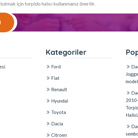
 tutmak için torpido halısı kullanmanız önerilir.
l
l
Kategoriler
Pop
esi
Ford
Dac
Jogge
Fiat
model
Renault
Dac
2010-
Hyundai
Torpid
Toyota
Halisi
Dacia
Dac
sembo
Citroen