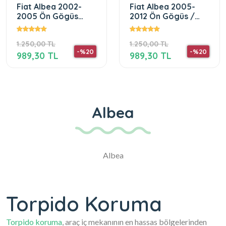
Fiat Albea 2002-
Fiat Albea 2005-
2005 Ön Gögüs
2012 Ön Gögüs /
Panel Torpido
Panel / Torpido
Koruma Koruyucu
Korumasi / Kilifi /
1.250,00 TL
1.250,00 TL
Kilifi
-%20
-%20
989,30 TL
989,30 TL
Albea
Albea
Torpido Koruma
Torpido koruma
, araç iç mekanının en hassas bölgelerinden