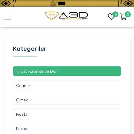
0
0
Kategoriler
Üst Kategoriye Dön
Courier
C-max
Fiesta
Focus