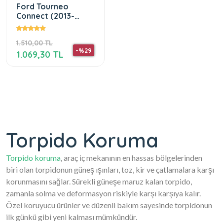
Ford Tourneo
Connect (2013-
2020) Küçük Ekran
Ön Gögüs Panel
1.510,00 TL
Torpido Koruma
-%29
1.069,30 TL
Torpido Koruma
Torpido koruma
, araç iç mekanının en hassas bölgelerinden
biri olan torpidonun güneş ışınları, toz, kir ve çatlamalara karşı
korunmasını sağlar. Sürekli güneşe maruz kalan torpido,
zamanla solma ve deformasyon riskiyle karşı karşıya kalır.
Özel koruyucu ürünler ve düzenli bakım sayesinde torpidonun
ilk günkü gibi yeni kalması mümkündür.