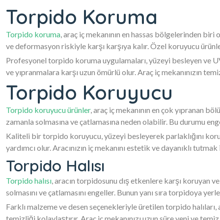
Torpido Koruma
Torpido koruma
, araç iç mekanının en hassas bölgelerinden biri
ve deformasyon riskiyle karşı karşıya kalır. Özel koruyucu ürün
Profesyonel torpido koruma uygulamaları, yüzeyi besleyen ve UV 
ve yıpranmalara karşı uzun ömürlü olur. Araç iç mekanınızın temi
Torpido Koruyucu
Torpido koruyucu ürünler
, araç iç mekanının en çok yıpranan bölü
zamanla solmasına ve çatlamasına neden olabilir. Bu durumu engel
Kaliteli bir torpido koruyucu, yüzeyi besleyerek parlaklığını ko
yardımcı olur. Aracınızın iç mekanını estetik ve dayanıklı tutmak 
Torpido Halısı
Torpido halısı
, aracın torpidosunu dış etkenlere karşı koruyan ve
solmasını ve çatlamasını engeller. Bunun yanı sıra torpidoya yerle
Farklı malzeme ve desen seçenekleriyle üretilen torpido halıları
temizliği kolaylaştırır. Araç iç mekanınızı uzun süre yeni ve temiz