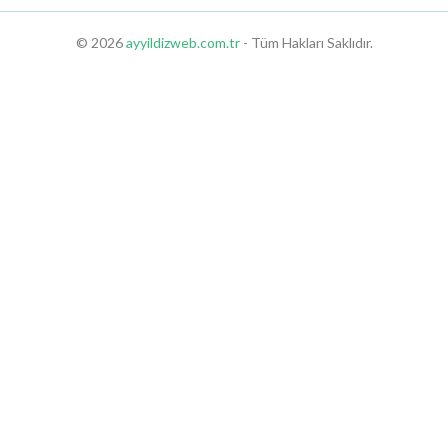
© 2026
ayyildizweb.com.tr
- Tüm Hakları Saklıdır.
r Sex Shop
Didim Sex Shop
Aydın Sex Shop
Kuşadası Sex Shop
Nazilli Sex