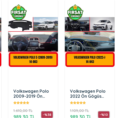
Volkswagen Polo
Volkswagen Polo
2009-2019 Ön
2022 Ön Gögüs
Gögüs Panel
Panel Torpido
Torpido Koruma
Koruma Koruyucu
1.610,00 TL
1.109,00 TL
Koruyucu Kilifi
-%38
-%10
989,30 TL
989,30 TL