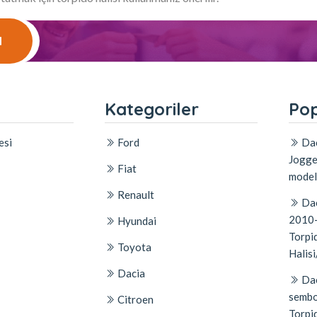
l
l
Kategoriler
Pop
esi
Ford
Dac
Jogge
Fiat
model
Renault
Dac
2010-
Hyundai
Torpid
Toyota
Halisi
Dacia
Dac
sembo
Citroen
Torpi