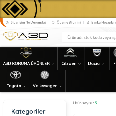
Siparişim Ne Durumda?
Ödeme Bildirimi
Banka Hesapları
Ankara Bilgisayar Tamiri
Bursa Su Tesisatcisi
Bursa Tesisatci
Ankara Laptop Tamiri
Bursa Tıkanıklık Açma
A3D KORUMA ÜRÜNLER
Citroen
Dacia
F
Toyota
Volkswagen
Ürün sayısı :
5
Kategoriler