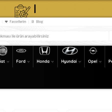
Favorilerim
Blog
iat
Ford
Honda
Hyundai
Opel
P