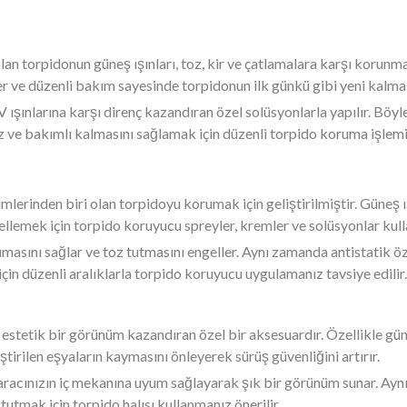
 olan torpidonun güneş ışınları, toz, kir ve çatlamalara karşı korun
ler ve düzenli bakım sayesinde torpidonun ilk günkü gibi yeni kal
ışınlarına karşı direnç kazandıran özel solüsyonlarla yapılır. Böy
z ve bakımlı kalmasını sağlamak için düzenli torpido koruma işlemi 
mlerinden biri olan torpidoyu korumak için geliştirilmiştir. Güneş ış
lemek için torpido koruyucu spreyler, kremler ve solüsyonlar kulla
rumasını sağlar ve toz tutmasını engeller. Aynı zamanda antistatik 
için düzenli aralıklarla torpido koruyucu uygulamanız tavsiye edilir.
 estetik bir görünüm kazandıran özel bir aksesuardır. Özellikle güne
ştirilen eşyaların kaymasını önleyerek sürüş güvenliğini artırır.
, aracınızın iç mekanına uyum sağlayarak şık bir görünüm sunar. Ay
 tutmak için torpido halısı kullanmanız önerilir.