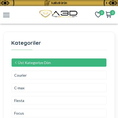
0
0
Kategoriler
Üst Kategoriye Dön
Courier
C-max
Fiesta
Focus