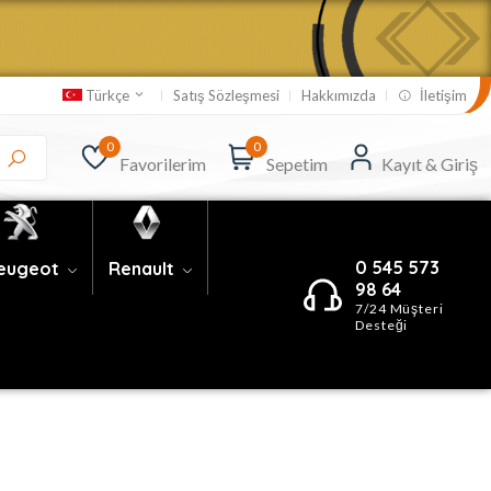
Satış Sözleşmesi
Hakkımızda
İletişim
Türkçe
0
0
Favorilerim
Sepetim
Kayıt & Giriş
0 545 573
eugeot
Renault
98 64
7/24 Müşteri
Desteği