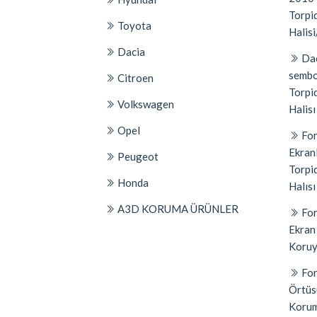
Torpid
Toyota
Halisi
Dacia
Dac
sembo
Citroen
Torpi
Volkswagen
Halisı
Opel
For
Ekran
Peugeot
Torpi
Honda
Halısı
A3D KORUMA ÜRÜNLER
For
Ekran
Koruyu
For
Örtüs
Korum