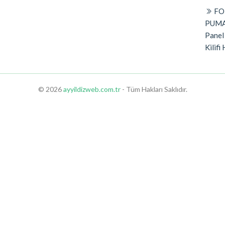
FO
PUMA
Panel
Kilifi 
© 2026
ayyildizweb.com.tr
- Tüm Hakları Saklıdır.
ıkesir Sex Shop
Didim Sex Shop
Aydın Sex Shop
Kuşadası Sex Shop
Nazill