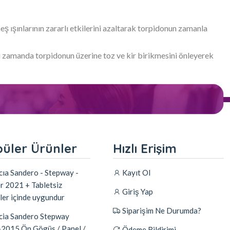
ş ışınlarının zararlı etkilerini azaltarak torpidonun zamanla
nı zamanda torpidonun üzerine toz ve kir birikmesini önleyerek
üler Ürünler
Hızlı Erişim
ıa Sandero - Stepway -
Kayıt Ol
r 2021 + Tabletsiz
Giriş Yap
ler içinde uygundur
Siparişim Ne Durumda?
ia Sandero Stepway
2015 Ön Gögüs / Panel /
Ödeme Bildirimi