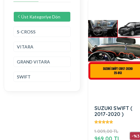
Üst Kategoriye Dön
S-CROSS
VITARA
GRAND VITARA
SWIFT
SUZUKI SWIFT (
2017-2020 )
1.009,00 TL
-%3
969,00 TL