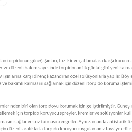
 olan torpidonun güneş ışınları, toz, kir ve çatlamalara karşı korun
ler ve düzenli bakım sayesinde torpidonun ilk günkü gibi yeni kal
ışınlarına karşı direnç kazandıran özel solüsyonlarla yapılır. Böy
z ve bakımlı kalmasını sağlamak için düzenli torpido koruma işlemi 
mlerinden biri olan torpidoyu korumak için geliştirilmiştir. Güneş ış
lemek için torpido koruyucu spreyler, kremler ve solüsyonlar kulla
rumasını sağlar ve toz tutmasını engeller. Aynı zamanda antistatik 
için düzenli aralıklarla torpido koruyucu uygulamanız tavsiye edilir.