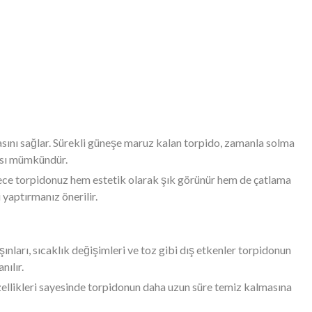
masını sağlar. Sürekli güneşe maruz kalan torpido, zamanla solma
ması mümkündür.
lece torpidonuz hem estetik olarak şık görünür hem de çatlama
yaptırmanız önerilir.
ınları, sıcaklık değişimleri ve toz gibi dış etkenler torpidonun
nılır.
özellikleri sayesinde torpidonun daha uzun süre temiz kalmasına