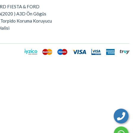
RD FIESTA & FORD
(2020 ) A3D Ön Gögüs
 Torpido Koruma Koruyucu
Halisi
i Sex Shop
Manisa Sex Shop
Isparta Sex Shop
Gaziemir Sex Shop
Bayrakl