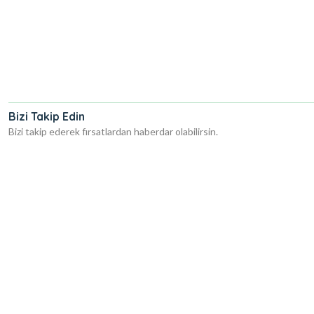
Bizi Takip Edin
Bizi takip ederek fırsatlardan haberdar olabilirsin.
ir Sex Shop
Bodrum Sex Shop
Muğla Sex Shop
Denizli Sex Shop
Burdur Sex Shop
Bal