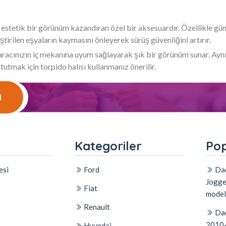
 estetik bir görünüm kazandıran özel bir aksesuardır. Özellikle güne
ştirilen eşyaların kaymasını önleyerek sürüş güvenliğini artırır.
, aracınızın iç mekanına uyum sağlayarak şık bir görünüm sunar. Ay
 tutmak için torpido halısı kullanmanız önerilir.
l
l
Kategoriler
Pop
esi
Ford
Dac
Jogge
Fiat
model
Renault
Dac
2010-
Hyundai