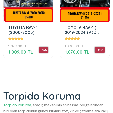
TOYOTA RAV-4
TOYOTA RAV 4 (
(2000-2005)
2019-2024 ) A3D
TORPİDO KORUMA
1.079,00 TL
1.370,00 TL
-%6
-%21
1.009,00 TL
1.070,00 TL
Torpido Koruma
Torpido koruma
, araç iç mekanının en hassas bölgelerinden
biri olan torpidonun güneş ışınları, toz, kir ve çatlamalara karşı