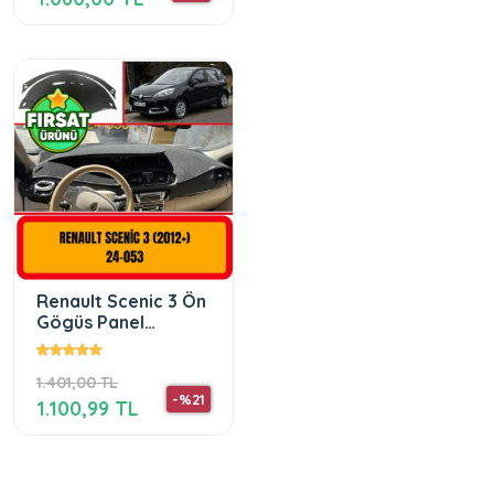
Renault Scenic 3 Ön
Gögüs Panel
Torpido Koruma
Koruyucu Kilifi Halisi
1.401,00 TL
-%21
1.100,99 TL