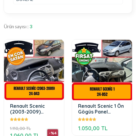
Ürün sayısı :
3
Renault Scenic
Renault Scenic 1 Ön
(2003-2009)
Gögüs Panel
Torpido Koruma
Torpido Koruma
Koruyucu Kilifi Halisi
Koruyucu Kilifi
1.050,00 TL
1.110,00 TL
Örtüsü
-%4
1.060,00 TL