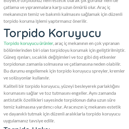
Böylece torpidonuz hem estetik olarak şık görünür hem de
çatlama ve yıpranmalara karşı uzun ömürlü olur. Araç iç
mekanınızın temiz ve bakımlı kalmasını sağlamak için düzenli
torpido koruma işlemi yaptırmanız önerilir.
Torpido Koruyucu
Torpido koruyucu ürünler
, araç iç mekanının en çok yıpranan
bölümlerinden biri olan torpidoyu korumak için geliştirilmiştir.
Güneş ışınları, sıcaklık değişimleri ve toz gibi dış etkenler
torpidonun zamanla solmasına ve çatlamasına neden olabilir.
Bu durumu engellemek için torpido koruyucu spreyler, kremler
ve solüsyonlar kullanılır.
Kaliteli bir torpido koruyucu, yüzeyi besleyerek parlaklığını
korumasını sağlar ve toz tutmasını engeller. Aynı zamanda
antistatik özellikleri sayesinde torpidonun daha uzun süre
temiz kalmasına yardımcı olur. Aracınızın iç mekanını estetik
ve dayanıklı tutmak için düzenli aralıklarla torpido koruyucu
uygulamanız tavsiye edilir.