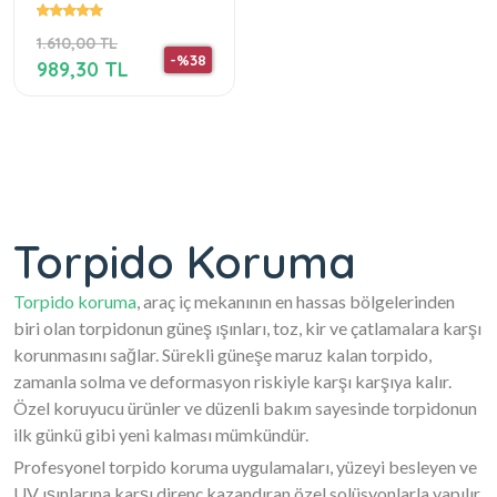
Panel / Torpido
Korumasi / Kilifi
1.610,00 TL
-%38
989,30 TL
Torpido Koruma
Torpido koruma
, araç iç mekanının en hassas bölgelerinden
biri olan torpidonun güneş ışınları, toz, kir ve çatlamalara karşı
korunmasını sağlar. Sürekli güneşe maruz kalan torpido,
zamanla solma ve deformasyon riskiyle karşı karşıya kalır.
Özel koruyucu ürünler ve düzenli bakım sayesinde torpidonun
ilk günkü gibi yeni kalması mümkündür.
Profesyonel torpido koruma uygulamaları, yüzeyi besleyen ve
UV ışınlarına karşı direnç kazandıran özel solüsyonlarla yapılır.