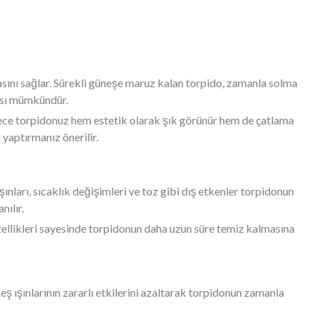
masını sağlar. Sürekli güneşe maruz kalan torpido, zamanla solma
ması mümkündür.
lece torpidonuz hem estetik olarak şık görünür hem de çatlama
yaptırmanız önerilir.
ınları, sıcaklık değişimleri ve toz gibi dış etkenler torpidonun
nılır.
özellikleri sayesinde torpidonun daha uzun süre temiz kalmasına
ş ışınlarının zararlı etkilerini azaltarak torpidonun zamanla