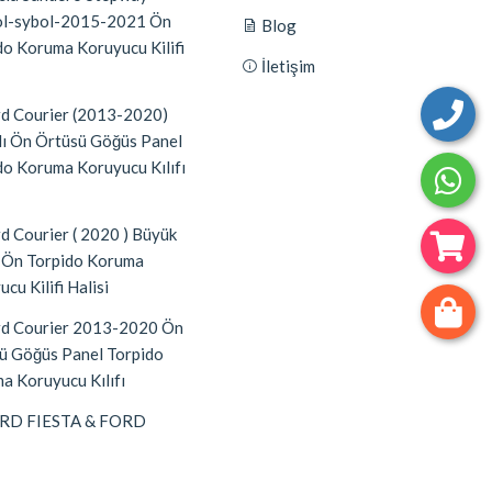
l-sybol-2015-2021 Ön
Blog
do Koruma Koruyucu Kilifi
İletişim
d Courier (2013-2020)
lı Ön Örtüsü Göğüs Panel
do Koruma Koruyucu Kılıfı
d Courier ( 2020 ) Büyük
 Ön Torpido Koruma
cu Kilifi Halisi
d Courier 2013-2020 Ön
ü Göğüs Panel Torpido
a Koruyucu Kılıfı
RD FIESTA & FORD
(2020 ) A3D Ön Gögüs
 Torpido Koruma Koruyucu