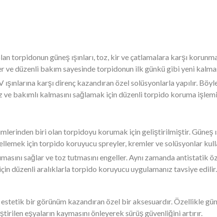
 olan torpidonun güneş ışınları, toz, kir ve çatlamalara karşı korun
ler ve düzenli bakım sayesinde torpidonun ilk günkü gibi yeni kal
ışınlarına karşı direnç kazandıran özel solüsyonlarla yapılır. Böy
z ve bakımlı kalmasını sağlamak için düzenli torpido koruma işlemi 
mlerinden biri olan torpidoyu korumak için geliştirilmiştir. Güneş ış
lemek için torpido koruyucu spreyler, kremler ve solüsyonlar kulla
rumasını sağlar ve toz tutmasını engeller. Aynı zamanda antistatik 
için düzenli aralıklarla torpido koruyucu uygulamanız tavsiye edilir.
 estetik bir görünüm kazandıran özel bir aksesuardır. Özellikle güne
ştirilen eşyaların kaymasını önleyerek sürüş güvenliğini artırır.