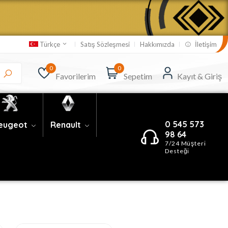
Satış Sözleşmesi
Hakkımızda
İletişim
Türkçe
0
0
Favorilerim
Sepetim
Kayıt & Giriş
0 545 573
eugeot
Renault
98 64
7/24 Müşteri
Desteği