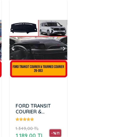
FORD TRANSIT
COURIER &
TOURNEO
COURIER ( 2023 + )
1.349,00 TL
-%11
1.189,00 TL