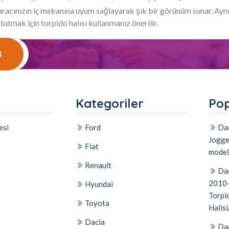
, aracınızın iç mekanına uyum sağlayarak şık bir görünüm sunar. Ay
 tutmak için torpido halısı kullanmanız önerilir.
l
l
Kategoriler
Pop
esi
Ford
Dac
Jogge
Fiat
model
Renault
Dac
2010-
Hyundai
Torpid
Toyota
Halisi
Dacia
Dac