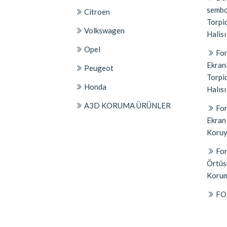
sembo
Citroen
Torpi
Volkswagen
Halisı
Opel
For
Ekran
Peugeot
Torpi
Honda
Halısı
A3D KORUMA ÜRÜNLER
For
Ekran
Koruyu
For
Örtüs
Korum
FO
PUMA
Panel