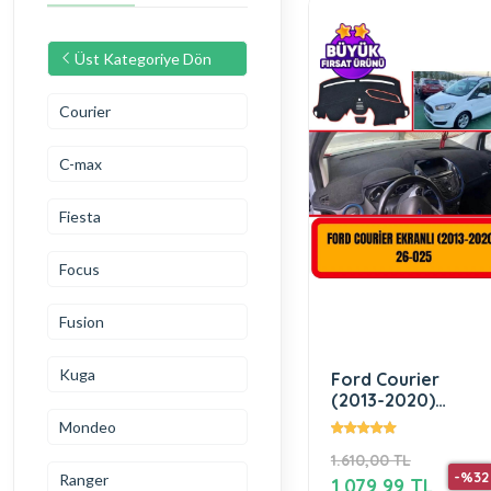
Üst Kategoriye Dön
Courier
C-max
Fiesta
Focus
Fusion
Kuga
Ford Courier
(2013-2020)
Ekranlı Ön Örtüsü
Mondeo
Göğüs Panel
1.610,00 TL
Torpido Koruma
-%32
Ranger
Koruyucu Kılıfı
1.079,99 TL