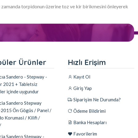
nı zamanda torpidonun üzerine toz ve kir birikmesini önleyerek
üler Ürünler
Hızlı Erişim
ıa Sandero - Stepway -
Kayıt Ol
r 2021 + Tabletsiz
Giriş Yap
ler içinde uygundur
Siparişim Ne Durumda?
ia Sandero Stepway
2015 Ön Gögüs / Panel /
Ödeme Bildirimi
o Korumasi / Kilifi /
Banka Hesapları
/
Favorilerim
ia Sandero Stepway -