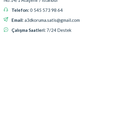
No:14/1 Ataşehir / İstanbul
Telefon:
0 545 573 98 64
Email:
a3dkoruma.satis@gmail.com
Çalışma Saatleri:
7/24 Destek