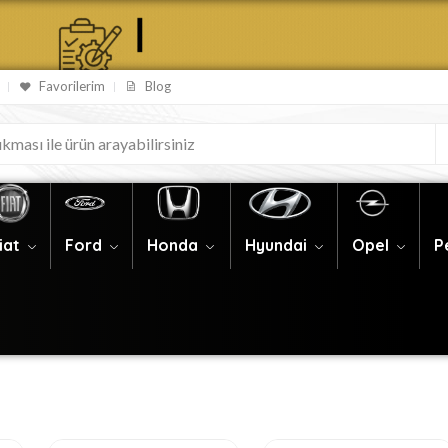
Favorilerim
Blog
iat
Ford
Honda
Hyundai
Opel
P