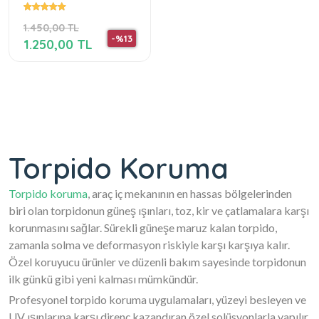
1.450,00 TL
-%13
1.250,00 TL
Torpido Koruma
Torpido koruma
, araç iç mekanının en hassas bölgelerinden
biri olan torpidonun güneş ışınları, toz, kir ve çatlamalara karşı
korunmasını sağlar. Sürekli güneşe maruz kalan torpido,
zamanla solma ve deformasyon riskiyle karşı karşıya kalır.
Özel koruyucu ürünler ve düzenli bakım sayesinde torpidonun
ilk günkü gibi yeni kalması mümkündür.
Profesyonel torpido koruma uygulamaları, yüzeyi besleyen ve
UV ışınlarına karşı direnç kazandıran özel solüsyonlarla yapılır.