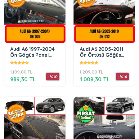
Audi A6 1997-2004
Audi A6 2005-2011
Ön Gögüs Panel
Ön Örtüsü Göğüs
Torpido Koruma
Panel Torpido
Koruyucu Kilifi
Koruma Koruyucu
1.109,00 TL
1.209,00 TL
Kılıfı
-%10
-%16
989,30 TL
1.009,30 TL