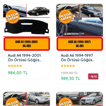
Audi A4 1994-2001
Audi A6 1994-1997
Ön Örtüsü Göğüs
Ön Örtüsü Göğüs
Panel Torpido
Panel Torpido
Koruma Koruyucu
Koruma Koruyucu
984,00 TL
1.109,00 TL
Kılıfı
-%10
989,30 TL