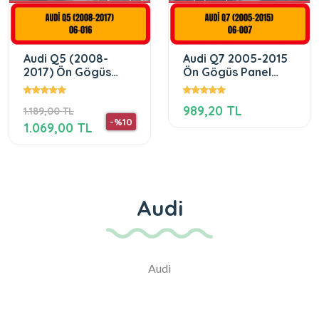
Audi Q5 (2008-
Audi Q7 2005-2015
2017) Ön Gögüs
Ön Gögüs Panel
Panel Torpido
Torpido Koruma
Koruma Koruyucu
Koruyucu Kilifi
989,20 TL
1.189,00 TL
Kilifi Halisi
-%10
1.069,00 TL
Audi
Audi