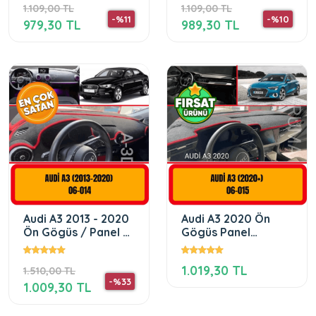
1.109,00 TL
1.109,00 TL
-%11
-%10
979,30 TL
989,30 TL
Audi A3 2013 - 2020
Audi A3 2020 Ön
Ön Gögüs / Panel /
Gögüs Panel
Torpido Korumasi /
Torpido Koruma
Kilifi / Halisi
Koruyucu Kilifi Halisi
1.019,30 TL
1.510,00 TL
Örtüsü
-%33
1.009,30 TL