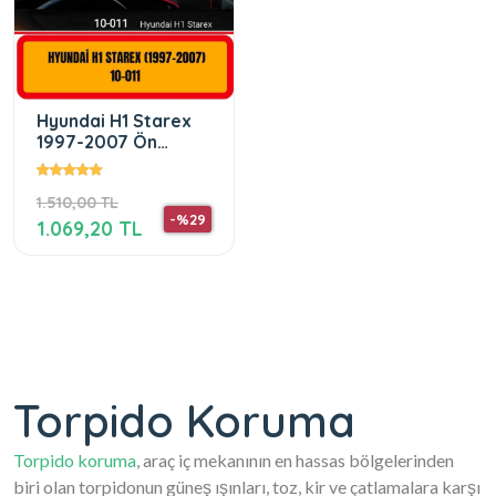
Hyundai H1 Starex
1997-2007 Ön
Örtüsü Göğüs Panel
Torpido Koruma
1.510,00 TL
-%29
1.069,20 TL
Torpido Koruma
Torpido koruma
, araç iç mekanının en hassas bölgelerinden
biri olan torpidonun güneş ışınları, toz, kir ve çatlamalara karşı