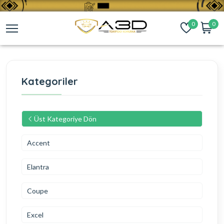
0
0
Kategoriler
Üst Kategoriye Dön
Accent
Elantra
Coupe
Excel