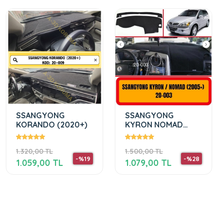
SSANGYONG
SSANGYONG
KORANDO (2020+)
KYRON NOMAD
KORANDO ( 2005-
2013 )
1.320,00 TL
1.500,00 TL
-%19
-%28
1.059,00 TL
1.079,00 TL