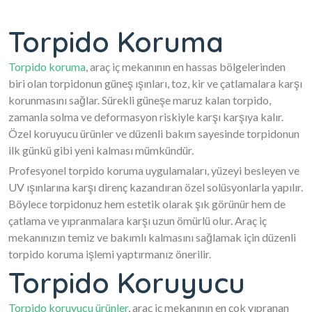
Torpido Koruma
Torpido koruma
, araç iç mekanının en hassas bölgelerinden
biri olan torpidonun güneş ışınları, toz, kir ve çatlamalara karşı
korunmasını sağlar. Sürekli güneşe maruz kalan torpido,
zamanla solma ve deformasyon riskiyle karşı karşıya kalır.
Özel koruyucu ürünler ve düzenli bakım sayesinde torpidonun
ilk günkü gibi yeni kalması mümkündür.
Profesyonel torpido koruma uygulamaları, yüzeyi besleyen ve
UV ışınlarına karşı direnç kazandıran özel solüsyonlarla yapılır.
Böylece torpidonuz hem estetik olarak şık görünür hem de
çatlama ve yıpranmalara karşı uzun ömürlü olur. Araç iç
mekanınızın temiz ve bakımlı kalmasını sağlamak için düzenli
torpido koruma işlemi yaptırmanız önerilir.
Torpido Koruyucu
Torpido koruyucu ürünler
, araç iç mekanının en çok yıpranan