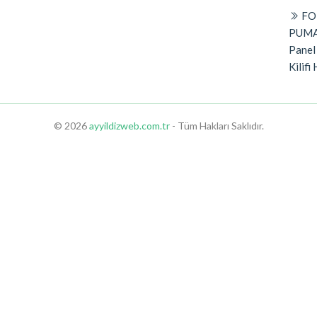
FO
PUMA
Panel
Kilifi 
© 2026
ayyildizweb.com.tr
- Tüm Hakları Saklıdır.
hop
Aydın Sex Shop
Kuşadası Sex Shop
Nazilli Sex Shop
Manisa Sex Shop