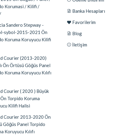
o Korumasi / Kilifi /
Banka Hesapları
/
Favorilerim
ia Sandero Stepway -
l-sybol-2015-2021 Ön
Blog
do Koruma Koruyucu Kilifi
İletişim
d Courier (2013-2020)
lı Ön Örtüsü Göğüs Panel
do Koruma Koruyucu Kılıfı
d Courier ( 2020 ) Büyük
 Ön Torpido Koruma
cu Kilifi Halisi
d Courier 2013-2020 Ön
ü Göğüs Panel Torpido
a Koruyucu Kılıfı