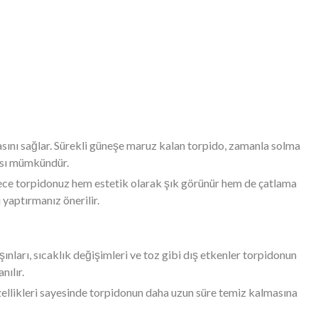
masını sağlar. Sürekli güneşe maruz kalan torpido, zamanla solma
ması mümkündür.
lece torpidonuz hem estetik olarak şık görünür hem de çatlama
yaptırmanız önerilir.
ınları, sıcaklık değişimleri ve toz gibi dış etkenler torpidonun
nılır.
özellikleri sayesinde torpidonun daha uzun süre temiz kalmasına