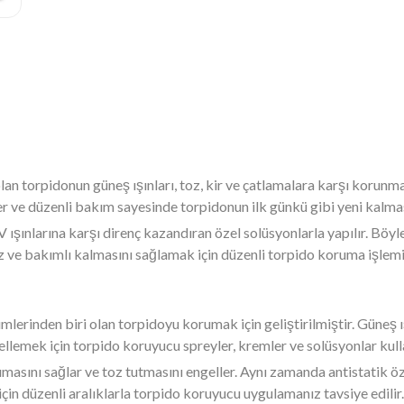
 olan torpidonun güneş ışınları, toz, kir ve çatlamalara karşı korun
ler ve düzenli bakım sayesinde torpidonun ilk günkü gibi yeni kal
ışınlarına karşı direnç kazandıran özel solüsyonlarla yapılır. Böy
z ve bakımlı kalmasını sağlamak için düzenli torpido koruma işlemi 
mlerinden biri olan torpidoyu korumak için geliştirilmiştir. Güneş ış
lemek için torpido koruyucu spreyler, kremler ve solüsyonlar kulla
rumasını sağlar ve toz tutmasını engeller. Aynı zamanda antistatik 
için düzenli aralıklarla torpido koruyucu uygulamanız tavsiye edilir.