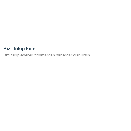
Bizi Takip Edin
Bizi takip ederek fırsatlardan haberdar olabilirsin.
x Shop
zmir Sex Shop
Denizli Sex Shop
Burdur Sex Shop
Balıkesir Sex Shop
Didim Sex S