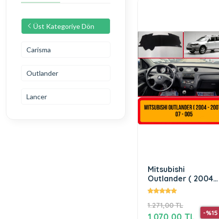
Üst Kategoriye Dön
Carisma
Outlander
Lancer
Mitsubishi
Outlander ( 2004-
2007 )
1.271,00 TL
-%15
1.070,00 TL