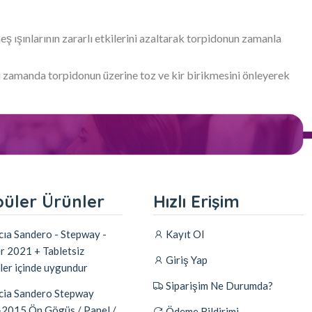
ş ışınlarının zararlı etkilerini azaltarak torpidonun zamanla
nı zamanda torpidonun üzerine toz ve kir birikmesini önleyerek
üler Ürünler
Hızlı Erişim
ıa Sandero - Stepway -
Kayıt Ol
r 2021 + Tabletsiz
Giriş Yap
ler içinde uygundur
Siparişim Ne Durumda?
ia Sandero Stepway
2015 Ön Gögüs / Panel /
Ödeme Bildirimi