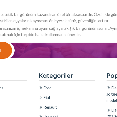
 estetik bir görünüm kazandıran özel bir aksesuardır. Özellikle güne
ştirilen eşyaların kaymasını önleyerek sürüş güvenliğini artırır.
, aracınızın iç mekanına uyum sağlayarak şık bir görünüm sunar. Ay
 tutmak için torpido halısı kullanmanız önerilir.
l
l
Kategoriler
Pop
esi
Ford
Dac
Jogge
Fiat
model
Renault
Dac
2010-
Hyundai