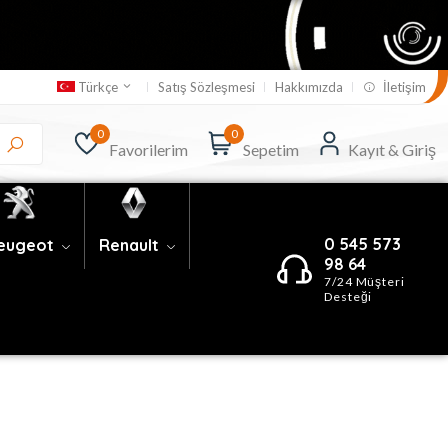
Satış Sözleşmesi
Hakkımızda
İletişim
Türkçe
0
0
Favorilerim
Sepetim
Kayıt & Giriş
0 545 573
eugeot
Renault
98 64
7/24 Müşteri
Desteği