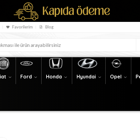
Favorilerim
Blog
iat
Ford
Honda
Hyundai
Opel
P