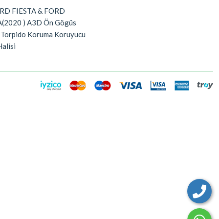
RD FIESTA & FORD
(2020 ) A3D Ön Gögüs
 Torpido Koruma Koruyucu
Halisi
Isparta Sex Shop
Gaziemir Sex Shop
Bayraklı Sex Shop
Konak Sex Shop