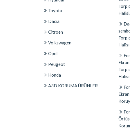
Torpid
Toyota
Halisi
Dacia
Dac
sembo
Citroen
Torpi
Volkswagen
Halisı
Opel
For
Ekran
Peugeot
Torpi
Honda
Halısı
A3D KORUMA ÜRÜNLER
For
Ekran
Koruyu
For
Örtüs
Korum