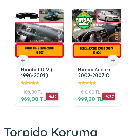
Honda CR-V (
Honda Accord
1996-2001 )
2002-2007 Ön
Gögüs Panel
o
Torpido
1.109,00 TL
1.610,00 TL
Koruma
-%12
-%37
Koruyucu
969,00 TL
999,30 TL
Torpido Koruma