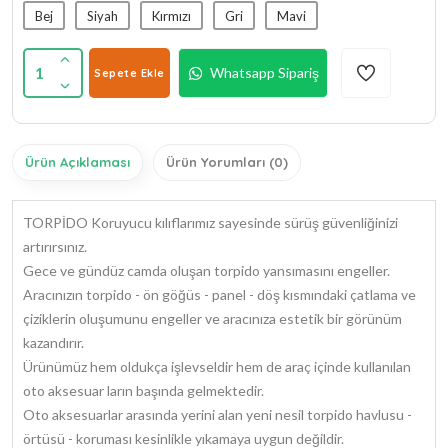
Bej
Siyah
Kırmızı
Gri
Mavi
1
Whatsapp Sipariş
Sepete Ekle
Ürün Açıklaması
Ürün Yorumları (0)
TORPİDO Koruyucu kılıflarımız sayesinde sürüş güvenliğinizi
artırırsınız.
Gece ve gündüz camda oluşan torpido yansımasını engeller.
Aracınızın torpido - ön göğüs - panel - döş kısmındaki çatlama ve
çiziklerin oluşumunu engeller ve aracınıza estetik bir görünüm
kazandırır.
Ürünümüz hem oldukça işlevseldir hem de araç içinde kullanılan
oto aksesuar ların başında gelmektedir.
Oto aksesuarlar arasında yerini alan yeni nesil torpido havlusu -
örtüsü - koruması kesinlikle yıkamaya uygun değildir.