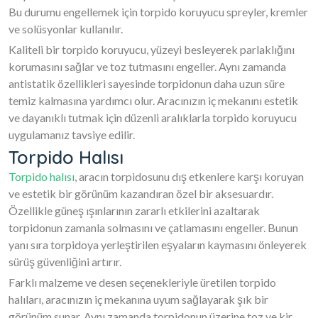
Bu durumu engellemek için torpido koruyucu spreyler, kremler
ve solüsyonlar kullanılır.
Kaliteli bir torpido koruyucu, yüzeyi besleyerek parlaklığını
korumasını sağlar ve toz tutmasını engeller. Aynı zamanda
antistatik özellikleri sayesinde torpidonun daha uzun süre
temiz kalmasına yardımcı olur. Aracınızın iç mekanını estetik
ve dayanıklı tutmak için düzenli aralıklarla torpido koruyucu
uygulamanız tavsiye edilir.
Torpido Halısı
Torpido halısı
, aracın torpidosunu dış etkenlere karşı koruyan
ve estetik bir görünüm kazandıran özel bir aksesuardır.
Özellikle güneş ışınlarının zararlı etkilerini azaltarak
torpidonun zamanla solmasını ve çatlamasını engeller. Bunun
yanı sıra torpidoya yerleştirilen eşyaların kaymasını önleyerek
sürüş güvenliğini artırır.
Farklı malzeme ve desen seçenekleriyle üretilen torpido
halıları, aracınızın iç mekanına uyum sağlayarak şık bir
görünüm sunar. Aynı zamanda torpidonun üzerine toz ve kir