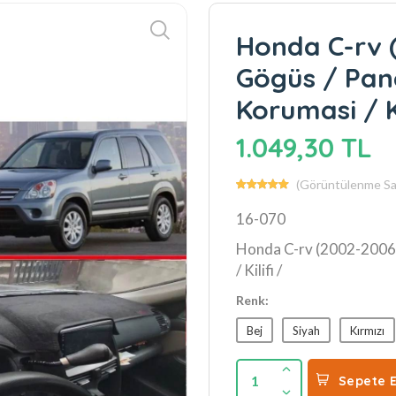
Honda C-rv 
Gögüs / Pane
Korumasi / Ki
1.049,30 TL
(Görüntülenme Say
16-070
Honda C-rv (2002-2006)
/ Kilifi /
Renk:
Bej
Siyah
Kırmızı
1
Sepete E