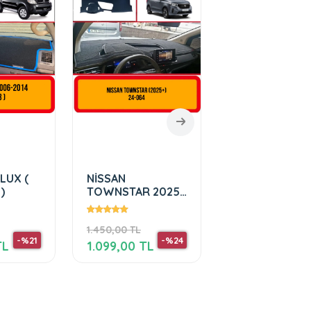
LUX (
NİSSAN
TOYOTA LAND
)
TOWNSTAR 2025
CRUISER ( 199
+
2007 )
1.450,00 TL
1.610,00 TL
-%21
-%24
TL
1.099,00 TL
1.250,00 TL