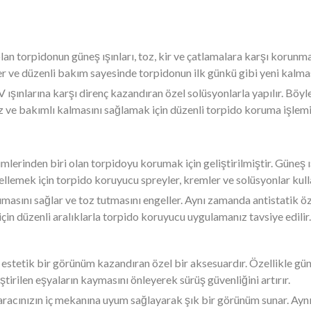
 olan torpidonun güneş ışınları, toz, kir ve çatlamalara karşı korun
ler ve düzenli bakım sayesinde torpidonun ilk günkü gibi yeni kal
ışınlarına karşı direnç kazandıran özel solüsyonlarla yapılır. Böy
z ve bakımlı kalmasını sağlamak için düzenli torpido koruma işlemi 
mlerinden biri olan torpidoyu korumak için geliştirilmiştir. Güneş ış
lemek için torpido koruyucu spreyler, kremler ve solüsyonlar kulla
rumasını sağlar ve toz tutmasını engeller. Aynı zamanda antistatik 
için düzenli aralıklarla torpido koruyucu uygulamanız tavsiye edilir.
 estetik bir görünüm kazandıran özel bir aksesuardır. Özellikle güne
ştirilen eşyaların kaymasını önleyerek sürüş güvenliğini artırır.
, aracınızın iç mekanına uyum sağlayarak şık bir görünüm sunar. Ay