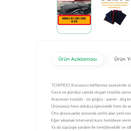
Ürün Açıklaması
Ürün Y
TORPİDO Koruyucu kılıflarımız sayesinde sürüş
Gece ve gündüz camda oluşan torpido yansım
Aracınızın torpido - ön göğüs - panel - döş k
Ürünümüz hem oldukça işlevseldir hem de araç
Oto aksesuarlar arasında yerini alan yeni nes
Eğer yıkamak isterseniz kuru temizleye verme
Ya da süpürge yardımı ile temizleyebilir ve silk