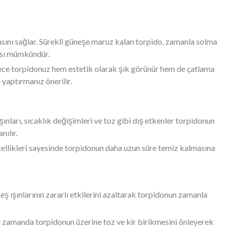
masını sağlar. Sürekli güneşe maruz kalan torpido, zamanla solma
ması mümkündür.
lece torpidonuz hem estetik olarak şık görünür hem de çatlama
yaptırmanız önerilir.
ınları, sıcaklık değişimleri ve toz gibi dış etkenler torpidonun
nılır.
özellikleri sayesinde torpidonun daha uzun süre temiz kalmasına
ş ışınlarının zararlı etkilerini azaltarak torpidonun zamanla
nı zamanda torpidonun üzerine toz ve kir birikmesini önleyerek