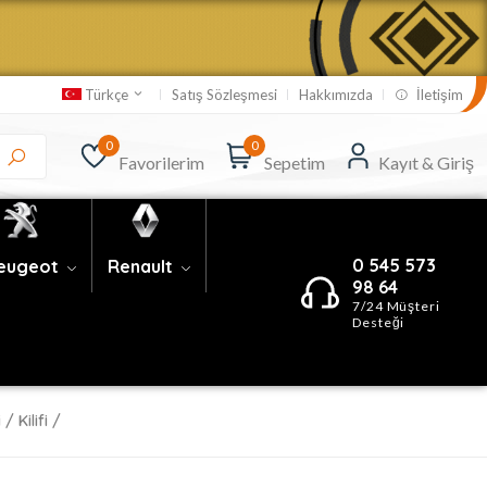
Satış Sözleşmesi
Hakkımızda
İletişim
Türkçe
0
0
Favorilerim
Sepetim
Kayıt & Giriş
0 545 573
eugeot
Renault
98 64
7/24 Müşteri
Desteği
 Kilifi /