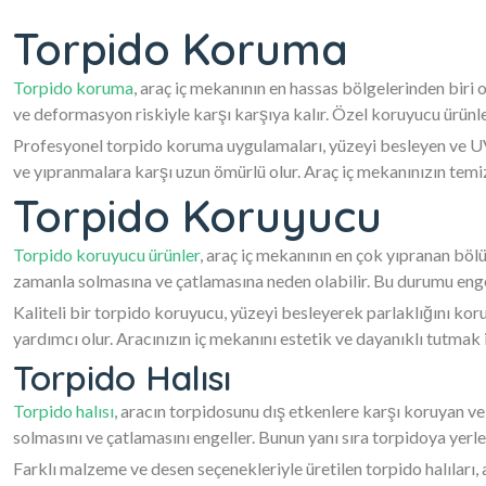
Torpido Koruma
Torpido koruma
, araç iç mekanının en hassas bölgelerinden biri
ve deformasyon riskiyle karşı karşıya kalır. Özel koruyucu ürün
Profesyonel torpido koruma uygulamaları, yüzeyi besleyen ve UV 
ve yıpranmalara karşı uzun ömürlü olur. Araç iç mekanınızın temi
Torpido Koruyucu
Torpido koruyucu ürünler
, araç iç mekanının en çok yıpranan bölü
zamanla solmasına ve çatlamasına neden olabilir. Bu durumu engel
Kaliteli bir torpido koruyucu, yüzeyi besleyerek parlaklığını ko
yardımcı olur. Aracınızın iç mekanını estetik ve dayanıklı tutmak 
Torpido Halısı
Torpido halısı
, aracın torpidosunu dış etkenlere karşı koruyan ve
solmasını ve çatlamasını engeller. Bunun yanı sıra torpidoya yerle
Farklı malzeme ve desen seçenekleriyle üretilen torpido halıları