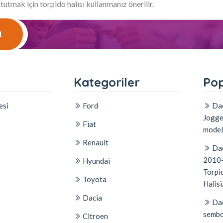
 tutmak için torpido halısı kullanmanız önerilir.
l
l
Kategoriler
Pop
esi
Ford
Dac
Jogge
Fiat
model
Renault
Dac
2010-
Hyundai
Torpid
Toyota
Halisi
Dacia
Dac
sembo
Citroen