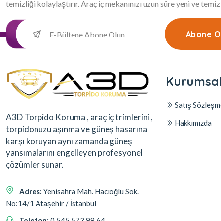
temizliği kolaylaştırır. Araç iç mekanınızı uzun süre yeni ve temiz
Abone O
Kurumsa
Satış Sözleşm
A3D Torpido Koruma , araç iç trimlerini ,
Hakkımızda
torpidonuzu aşınma ve güneş hasarına
karşı koruyan aynı zamanda güneş
yansımalarını engelleyen profesyonel
çözümler sunar.
Adres:
Yenisahra Mah. Hacıoğlu Sok.
No:14/1 Ataşehir / İstanbul
Telefon:
0 545 573 98 64