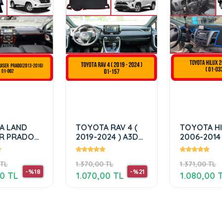
A LAND
TOYOTA RAV 4 (
TOYOTA HI
ER PRADO
2019-2024 ) A3D
2006-2014 
2016)
TORPİDO
KORUMA
 TL
1.370,00 TL
1.371,00 TL
-%18
-%21
00 TL
1.070,00 TL
1.080,00 