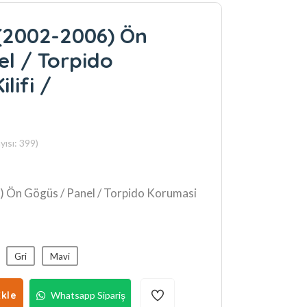
(2002-2006) Ön
l / Torpido
lifi /
ısı: 399)
 Ön Gögüs / Panel / Torpido Korumasi
Gri
Mavi
kle
Whatsapp Sipariş