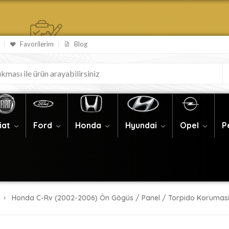
Favorilerim
Blog
iat
Ford
Honda
Hyundai
Opel
P
Honda C-Rv (2002-2006) Ön Gögüs / Panel / Torpido Korumasi /