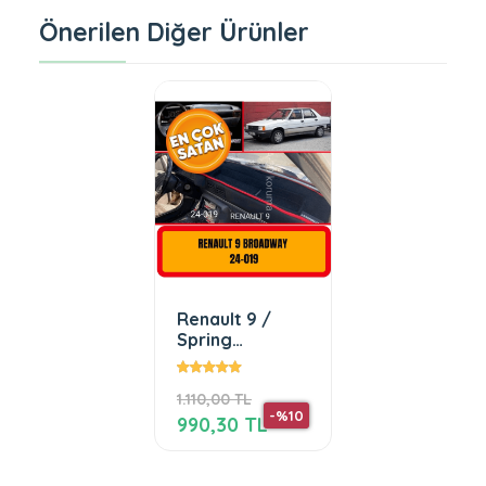
Önerilen Diğer Ürünler
Renault 9 /
Spring
/Broadway /
Flash / Spring
1.110,00 TL
Ön Gögüs /
-%10
Panel / Torpido
990,30 TL
Korumasi /
Kilifi / Halisi /