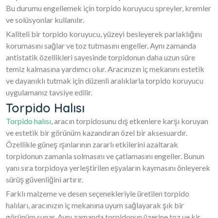
Bu durumu engellemek için torpido koruyucu spreyler, kremler
ve solüsyonlar kullanılır.
Kaliteli bir torpido koruyucu, yüzeyi besleyerek parlaklığını
korumasını sağlar ve toz tutmasını engeller. Aynı zamanda
antistatik özellikleri sayesinde torpidonun daha uzun süre
temiz kalmasına yardımcı olur. Aracınızın iç mekanını estetik
ve dayanıklı tutmak için düzenli aralıklarla torpido koruyucu
uygulamanız tavsiye edilir.
Torpido Halısı
Torpido halısı
, aracın torpidosunu dış etkenlere karşı koruyan
ve estetik bir görünüm kazandıran özel bir aksesuardır.
Özellikle güneş ışınlarının zararlı etkilerini azaltarak
torpidonun zamanla solmasını ve çatlamasını engeller. Bunun
yanı sıra torpidoya yerleştirilen eşyaların kaymasını önleyerek
sürüş güvenliğini artırır.
Farklı malzeme ve desen seçenekleriyle üretilen torpido
halıları, aracınızın iç mekanına uyum sağlayarak şık bir
görünüm sunar. Aynı zamanda torpidonun üzerine toz ve kir