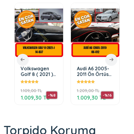
Volkswagen
Audi A6 2005-
Golf 8 ( 2021 )
2011 Ön Örtüsü
Ön Gögüs /
Göğüs Panel
o
Panel / Torpido
Torpido
1.109,00 TL
1.209,00 TL
Korumasi /
Koruma
-%8
-%16
Kilifi
Koruyucu Kılıfı
1.009,30 TL
1.009,30 TL
Torpido Koruma