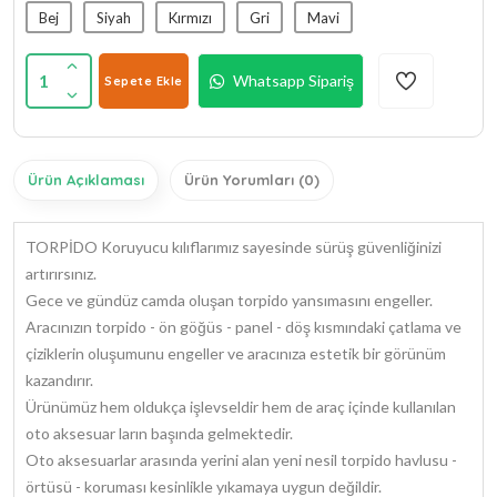
Bej
Siyah
Kırmızı
Gri
Mavi
1
Whatsapp Sipariş
Sepete Ekle
Ürün Açıklaması
Ürün Yorumları (0)
TORPİDO Koruyucu kılıflarımız sayesinde sürüş güvenliğinizi
artırırsınız.
Gece ve gündüz camda oluşan torpido yansımasını engeller.
Aracınızın torpido - ön göğüs - panel - döş kısmındaki çatlama ve
çiziklerin oluşumunu engeller ve aracınıza estetik bir görünüm
kazandırır.
Ürünümüz hem oldukça işlevseldir hem de araç içinde kullanılan
oto aksesuar ların başında gelmektedir.
Oto aksesuarlar arasında yerini alan yeni nesil torpido havlusu -
örtüsü - koruması kesinlikle yıkamaya uygun değildir.