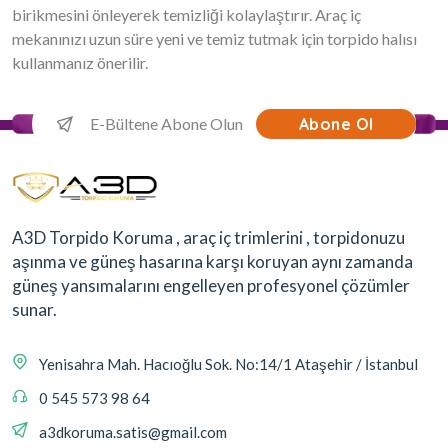
birikmesini önleyerek temizliği kolaylaştırır. Araç iç
mekanınızı uzun süre yeni ve temiz tutmak için torpido halısı
kullanmanız önerilir.
Abone Ol
A3D Torpido Koruma , araç iç trimlerini , torpidonuzu
aşınma ve güneş hasarına karşı koruyan aynı zamanda
güneş yansımalarını engelleyen profesyonel çözümler
sunar.
Yenisahra Mah. Hacıoğlu Sok. No:14/1 Ataşehir / İstanbul
0 545 573 98 64
a3dkoruma.satis@gmail.com