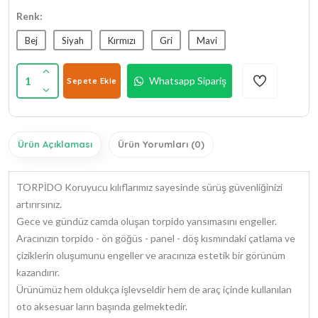
Renk:
Bej
Siyah
Kırmızı
Gri
Mavi
1
Whatsapp Sipariş
Sepete Ekle
Ürün Açıklaması
Ürün Yorumları (0)
TORPİDO Koruyucu kılıflarımız sayesinde sürüş güvenliğinizi
artırırsınız.
Gece ve gündüz camda oluşan torpido yansımasını engeller.
Aracınızın torpido - ön göğüs - panel - döş kısmındaki çatlama ve
çiziklerin oluşumunu engeller ve aracınıza estetik bir görünüm
kazandırır.
Ürünümüz hem oldukça işlevseldir hem de araç içinde kullanılan
oto aksesuar ların başında gelmektedir.