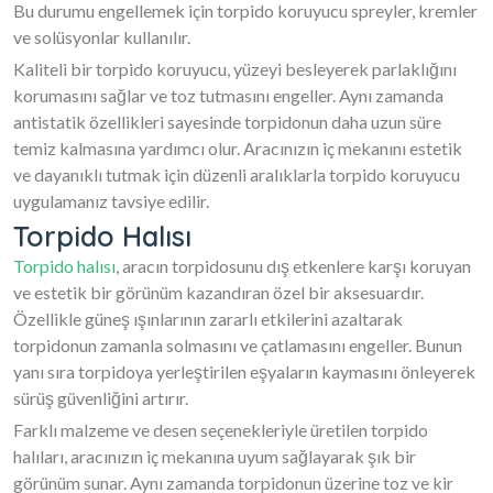
Bu durumu engellemek için torpido koruyucu spreyler, kremler
ve solüsyonlar kullanılır.
Kaliteli bir torpido koruyucu, yüzeyi besleyerek parlaklığını
korumasını sağlar ve toz tutmasını engeller. Aynı zamanda
antistatik özellikleri sayesinde torpidonun daha uzun süre
temiz kalmasına yardımcı olur. Aracınızın iç mekanını estetik
ve dayanıklı tutmak için düzenli aralıklarla torpido koruyucu
uygulamanız tavsiye edilir.
Torpido Halısı
Torpido halısı
, aracın torpidosunu dış etkenlere karşı koruyan
ve estetik bir görünüm kazandıran özel bir aksesuardır.
Özellikle güneş ışınlarının zararlı etkilerini azaltarak
torpidonun zamanla solmasını ve çatlamasını engeller. Bunun
yanı sıra torpidoya yerleştirilen eşyaların kaymasını önleyerek
sürüş güvenliğini artırır.
Farklı malzeme ve desen seçenekleriyle üretilen torpido
halıları, aracınızın iç mekanına uyum sağlayarak şık bir
görünüm sunar. Aynı zamanda torpidonun üzerine toz ve kir