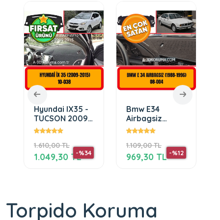
Hyundai IX35 -
Bmw E34
TUCSON 2009-
Airbagsiz
2015
(1988-1996) Ön
Gögüs Panel
1.610,00 TL
1.109,00 TL
Torpido
-%34
-%12
Koruma
1.049,30 TL
969,30 TL
Koruyucu
Torpido Koruma