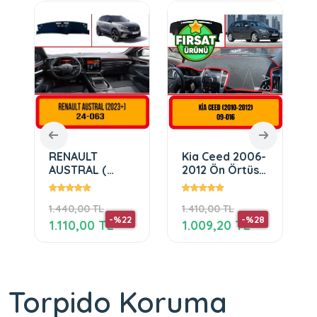
RENAULT
Kia Ceed 2006-
AUSTRAL (
2012 Ön Örtüsü
2023+)
Göğüs Panel
Torpido
1.440,00 TL
1.410,00 TL
Koruma
-%22
-%28
Koruyucu Kılıfı
1.110,00 TL
1.009,20 TL
Torpido Koruma