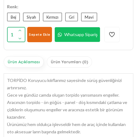
Renk:
Bej
Siyah
Kırmızı
Gri
Mavi
1
Whatsapp Sipariş
Sepete Ekle
Ürün Açıklaması
Ürün Yorumları (0)
TORPİDO Koruyucu kılıflarımız sayesinde sürüş güvenliğinizi
artırırsınız.
Gece ve gündüz camda oluşan torpido yansımasını engeller.
Aracınızın torpido - ön göğüs - panel - döş kısmındaki çatlama ve
çiziklerin oluşumunu engeller ve aracınıza estetik bir görünüm
kazandırır.
Ürünümüz hem oldukça işlevseldir hem de araç içinde kullanılan
oto aksesuar ların başında gelmektedir.