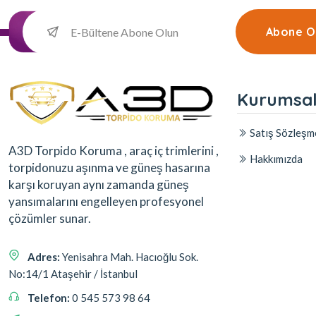
Abone O
Kurumsa
Satış Sözleşm
A3D Torpido Koruma , araç iç trimlerini ,
Hakkımızda
torpidonuzu aşınma ve güneş hasarına
karşı koruyan aynı zamanda güneş
yansımalarını engelleyen profesyonel
çözümler sunar.
Adres:
Yenisahra Mah. Hacıoğlu Sok.
No:14/1 Ataşehir / İstanbul
Telefon:
0 545 573 98 64