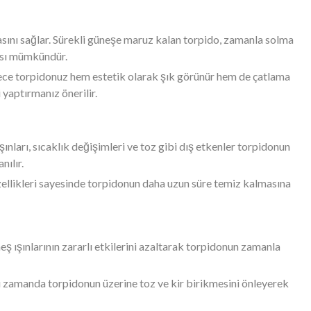
masını sağlar. Sürekli güneşe maruz kalan torpido, zamanla solma
ması mümkündür.
lece torpidonuz hem estetik olarak şık görünür hem de çatlama
yaptırmanız önerilir.
ınları, sıcaklık değişimleri ve toz gibi dış etkenler torpidonun
nılır.
özellikleri sayesinde torpidonun daha uzun süre temiz kalmasına
ş ışınlarının zararlı etkilerini azaltarak torpidonun zamanla
nı zamanda torpidonun üzerine toz ve kir birikmesini önleyerek