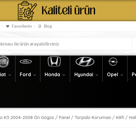
Favorilerim
Blog
iat
Ford
Honda
Hyundai
Opel
P
o K3 2004-2008 Ön Gögüs / Panel / Torpido Korumasi / Kilifi / Hali