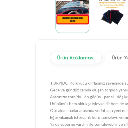
Ürün Açıklaması
Ürün Y
TORPİDO Koruyucu kılıflarımız sayesinde sürüş
Gece ve gündüz camda oluşan torpido yansım
Aracınızın torpido - ön göğüs - panel - döş k
Ürünümüz hem oldukça işlevseldir hem de araç
Oto aksesuarlar arasında yerini alan yeni nes
Eğer yıkamak isterseniz kuru temizleye verme
Ya da süpürge yardımı ile temizleyebilir ve silk