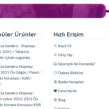
üler Ürünler
Hızlı Erişim
ıa Sandero - Stepway -
Kayıt Ol
r 2021 + Tabletsiz
Giriş Yap
ler içinde uygundur
Siparişim Ne Durumda?
ia Sandero Stepway
2015 Ön Gögüs / Panel /
Ödeme Bildirimi
o Korumasi / Kilifi /
Banka Hesapları
/
Favorilerim
ia Sandero Stepway -
l-sybol-2015-2021 Ön
Blog
do Koruma Koruyucu Kilifi
İletişim