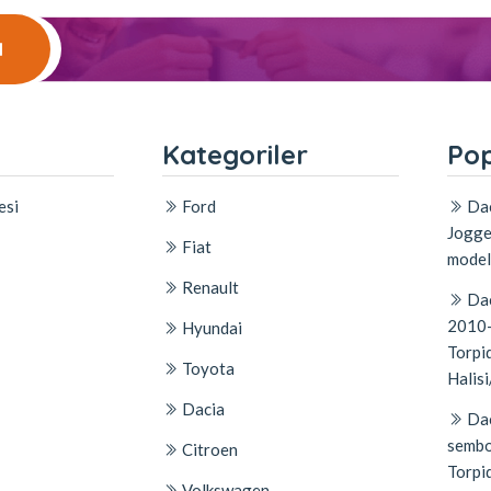
l
l
Kategoriler
Pop
esi
Ford
Dac
Jogge
Fiat
model
Renault
Dac
2010-
Hyundai
Torpid
Toyota
Halisi
Dacia
Dac
sembo
Citroen
Torpi
Volkswagen