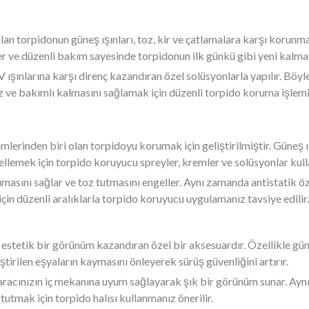
 olan torpidonun güneş ışınları, toz, kir ve çatlamalara karşı korun
ler ve düzenli bakım sayesinde torpidonun ilk günkü gibi yeni kal
ışınlarına karşı direnç kazandıran özel solüsyonlarla yapılır. Böy
z ve bakımlı kalmasını sağlamak için düzenli torpido koruma işlemi 
mlerinden biri olan torpidoyu korumak için geliştirilmiştir. Güneş ış
lemek için torpido koruyucu spreyler, kremler ve solüsyonlar kulla
rumasını sağlar ve toz tutmasını engeller. Aynı zamanda antistatik 
için düzenli aralıklarla torpido koruyucu uygulamanız tavsiye edilir.
 estetik bir görünüm kazandıran özel bir aksesuardır. Özellikle güne
ştirilen eşyaların kaymasını önleyerek sürüş güvenliğini artırır.
, aracınızın iç mekanına uyum sağlayarak şık bir görünüm sunar. Ay
 tutmak için torpido halısı kullanmanız önerilir.