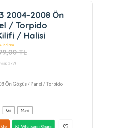
K3 2004-2008 Ön
l / Torpido
lifi / Halisi
 % İndirim
079,00 TL
ısı: 379)
8 Ön Gögüs / Panel / Torpido
Gri
Mavi
kle
Whatsapp Sipariş