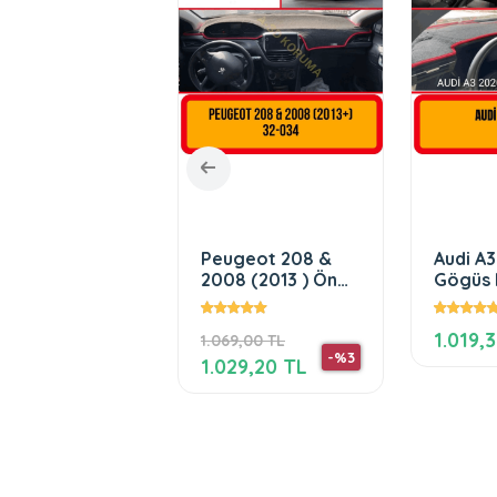
NULT CLİO 5
Peugeot 208 &
Audi A
2008 (2013 ) Ön
Gögüs 
Gögüs / Panel /
Torpid
Torpido Korumasi
Koruyuc
1.019,
0,00 TL
1.069,00 TL
/ Kilifi / Halisi /
Halisi 
-%89
-%3
,00 TL
1.029,20 TL