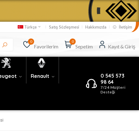
Satış Sözleşmesi
Hakkımızda
İletişim
Türkçe
0
0
Favorilerim
Sepetim
Kayıt & Giriş
0 545 573
eugeot
Renault
98 64
7/24 Müşteri
Desteği
si