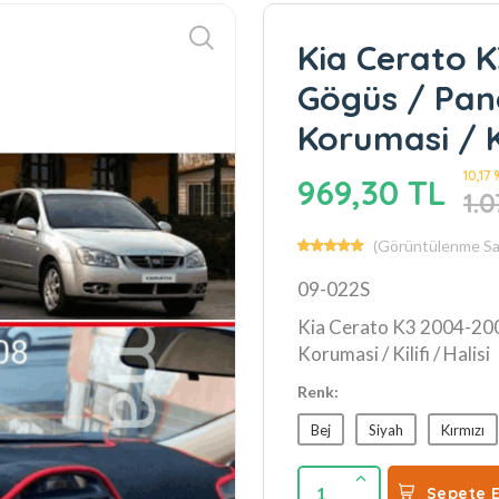
Kia Cerato 
Gögüs / Pane
Korumasi / Ki
10,17
969,30 TL
1.
(Görüntülenme Say
09-022S
Kia Cerato K3 2004-200
Korumasi / Kilifi / Halisi
Renk:
Bej
Siyah
Kırmızı
1
Sepete E