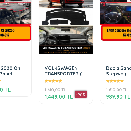
3 2020 Ön
VOLKSWAGEN
Dacıa Sand
Panel
TRANSPORTER (
Stepway -
o Koruma
2025+)
2021 + Tabl
u Kilifi
modeller i
30 TL
1.610,00 TL
1.610,00 TL
Örtüsü
uygundur
-%10
1.449,00 TL
989,90 TL