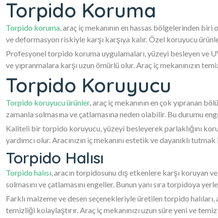
Torpido Koruma
Torpido koruma
, araç iç mekanının en hassas bölgelerinden biri
ve deformasyon riskiyle karşı karşıya kalır. Özel koruyucu ürün
Profesyonel torpido koruma uygulamaları, yüzeyi besleyen ve UV 
ve yıpranmalara karşı uzun ömürlü olur. Araç iç mekanınızın temi
Torpido Koruyucu
Torpido koruyucu ürünler
, araç iç mekanının en çok yıpranan bölü
zamanla solmasına ve çatlamasına neden olabilir. Bu durumu engel
Kaliteli bir torpido koruyucu, yüzeyi besleyerek parlaklığını ko
yardımcı olur. Aracınızın iç mekanını estetik ve dayanıklı tutmak 
Torpido Halısı
Torpido halısı
, aracın torpidosunu dış etkenlere karşı koruyan ve
solmasını ve çatlamasını engeller. Bunun yanı sıra torpidoya yerle
Farklı malzeme ve desen seçenekleriyle üretilen torpido halıları
temizliği kolaylaştırır. Araç iç mekanınızı uzun süre yeni ve temiz