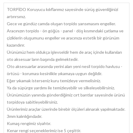
TORPİDO Koruyucu kılıflarımız sayesinde sürüş güvenliğinizi
artırırsınız.
Gece ve gündüz camda oluşan torpido yansımasını engeller.
Aracınızın torpido - ön göğüs - panel - döş kısmındaki çatlama ve
çiziklerin oluşumunu engeller ve aracınıza estetik bir görünüm
kazandırır.
Ürünümüz hem oldukça işlevseldir hem de araç içinde kullanılan
oto aksesuar ların başında gelmektedir.
Oto aksesuarlar arasında yerini alan yeni nesil torpido havlusu -
örtüsü - koruması kesinlikle yıkamaya uygun değildir.
Eğer yıkamak isterseniz kuru temizleye vermelisiniz.
Ya da süpürge yardımı ile temizleyebilir ve silkeleyebilirsiniz.
Ürünümüzün yanında gönderdiğimiz cırt bantlar sayesinde ürünü
torpidoya sabitleyebilirsiniz.
Ürünlerimiz araçlar üzerinde birebir ölçüleri alınarak yapılmaktadır.
3mm kalınlığındadır.
Kumaş rengimiz siyahtır.
Kenar rengi seçeneklerimiz ise 5 çeşittir.