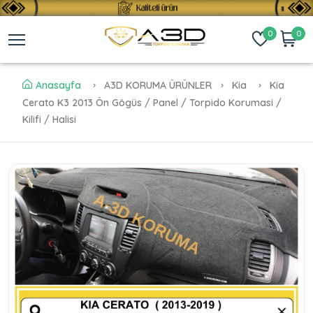
0
0
Anasayfa
A3D KORUMA ÜRÜNLER
Kia
Kia
Cerato K3 2013 Ön Gögüs / Panel / Torpido Korumasi /
Kilifi / Halisi