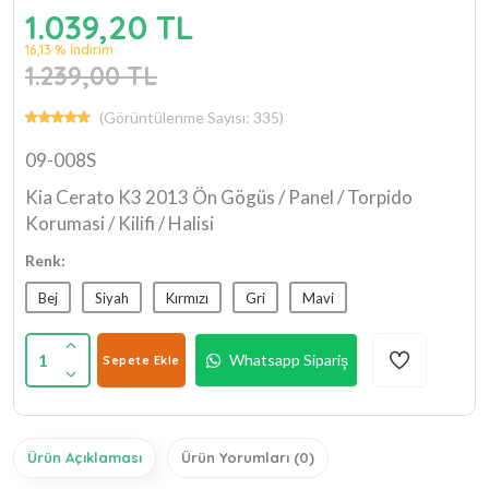
1.039,20 TL
16,13 % İndirim
1.239,00 TL
(Görüntülenme Sayısı: 335)
09-008S
Kia Cerato K3 2013 Ön Gögüs / Panel / Torpido
Korumasi / Kilifi / Halisi
Renk:
Bej
Siyah
Kırmızı
Gri
Mavi
1
Whatsapp Sipariş
Sepete Ekle
Ürün Açıklaması
Ürün Yorumları (0)