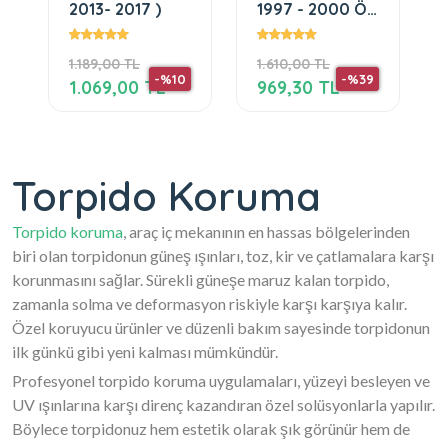
2013- 2017 )
1997 - 2000 Ön
Örtüsü Göğüs
Panel Torpido
1.189,00 TL
1.610,00 TL
Koruma
-%10
-%39
Koruyucu
1.069,00 TL
969,30 TL
Torpido Koruma
Torpido koruma
, araç iç mekanının en hassas bölgelerinden
biri olan torpidonun güneş ışınları, toz, kir ve çatlamalara karşı
korunmasını sağlar. Sürekli güneşe maruz kalan torpido,
zamanla solma ve deformasyon riskiyle karşı karşıya kalır.
Özel koruyucu ürünler ve düzenli bakım sayesinde torpidonun
ilk günkü gibi yeni kalması mümkündür.
Profesyonel torpido koruma uygulamaları, yüzeyi besleyen ve
UV ışınlarına karşı direnç kazandıran özel solüsyonlarla yapılır.
Böylece torpidonuz hem estetik olarak şık görünür hem de