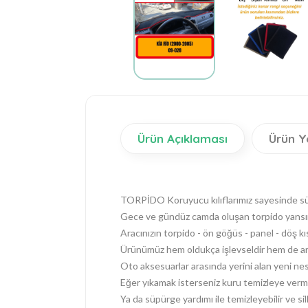
Ürün Açıklaması
Ürün Y
TORPİDO Koruyucu kılıflarımız sayesinde sürüş
Gece ve gündüz camda oluşan torpido yansım
Aracınızın torpido - ön göğüs - panel - döş k
Ürünümüz hem oldukça işlevseldir hem de araç
Oto aksesuarlar arasında yerini alan yeni nes
Eğer yıkamak isterseniz kuru temizleye verme
Ya da süpürge yardımı ile temizleyebilir ve silk