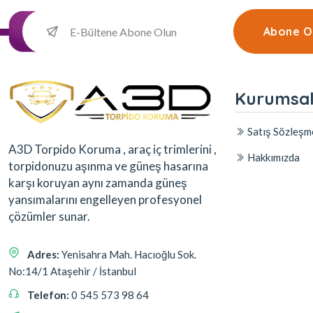
Abone O
Kurumsa
Satış Sözleşm
A3D Torpido Koruma , araç iç trimlerini ,
Hakkımızda
torpidonuzu aşınma ve güneş hasarına
karşı koruyan aynı zamanda güneş
yansımalarını engelleyen profesyonel
çözümler sunar.
Adres:
Yenisahra Mah. Hacıoğlu Sok.
No:14/1 Ataşehir / İstanbul
Telefon:
0 545 573 98 64