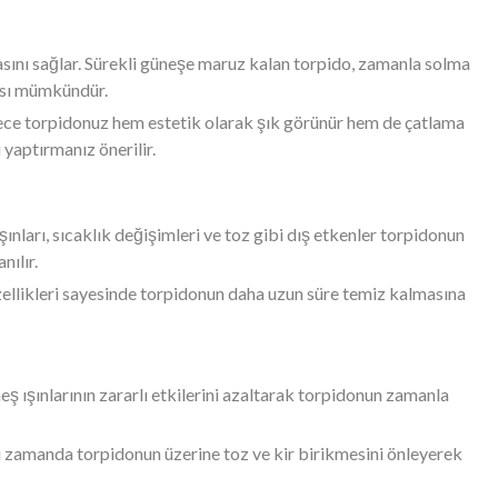
masını sağlar. Sürekli güneşe maruz kalan torpido, zamanla solma
ması mümkündür.
lece torpidonuz hem estetik olarak şık görünür hem de çatlama
yaptırmanız önerilir.
ınları, sıcaklık değişimleri ve toz gibi dış etkenler torpidonun
nılır.
özellikleri sayesinde torpidonun daha uzun süre temiz kalmasına
ş ışınlarının zararlı etkilerini azaltarak torpidonun zamanla
nı zamanda torpidonun üzerine toz ve kir birikmesini önleyerek