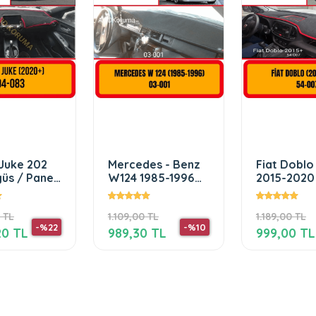
 Juke 202
Mercedes - Benz
Fiat Doblo
üs / Panel
W124 1985-1996
2015-2020 
ido
Ön Gögüs Panel
Gögüs / Pa
i / Kilifi /
Torpido Koruma
Torpido K
 TL
1.109,00 TL
1.189,00 TL
Koruyucu
/ Kilifi /
-%22
-%10
20 TL
989,30 TL
999,00 TL