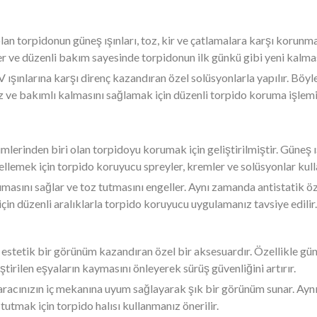
 olan torpidonun güneş ışınları, toz, kir ve çatlamalara karşı korun
ler ve düzenli bakım sayesinde torpidonun ilk günkü gibi yeni kal
ışınlarına karşı direnç kazandıran özel solüsyonlarla yapılır. Böy
z ve bakımlı kalmasını sağlamak için düzenli torpido koruma işlemi 
mlerinden biri olan torpidoyu korumak için geliştirilmiştir. Güneş ış
lemek için torpido koruyucu spreyler, kremler ve solüsyonlar kulla
rumasını sağlar ve toz tutmasını engeller. Aynı zamanda antistatik 
için düzenli aralıklarla torpido koruyucu uygulamanız tavsiye edilir.
 estetik bir görünüm kazandıran özel bir aksesuardır. Özellikle güne
ştirilen eşyaların kaymasını önleyerek sürüş güvenliğini artırır.
, aracınızın iç mekanına uyum sağlayarak şık bir görünüm sunar. Ay
 tutmak için torpido halısı kullanmanız önerilir.