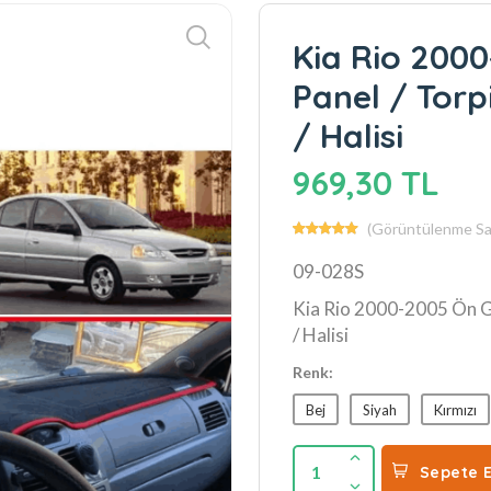
Kia Rio 200
Panel / Torp
/ Halisi
969,30 TL
(Görüntülenme Say
09-028S
Kia Rio 2000-2005 Ön Gö
/ Halisi
Renk:
Bej
Siyah
Kırmızı
1
Sepete E