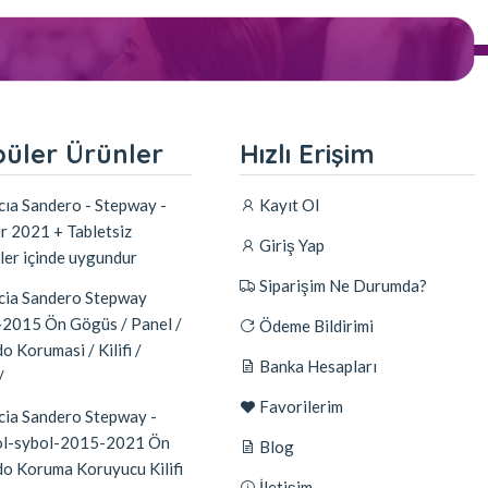
üler Ürünler
Hızlı Erişim
ıa Sandero - Stepway -
Kayıt Ol
r 2021 + Tabletsiz
Giriş Yap
ler içinde uygundur
Siparişim Ne Durumda?
ia Sandero Stepway
2015 Ön Gögüs / Panel /
Ödeme Bildirimi
o Korumasi / Kilifi /
Banka Hesapları
/
Favorilerim
ia Sandero Stepway -
l-sybol-2015-2021 Ön
Blog
do Koruma Koruyucu Kilifi
İletişim