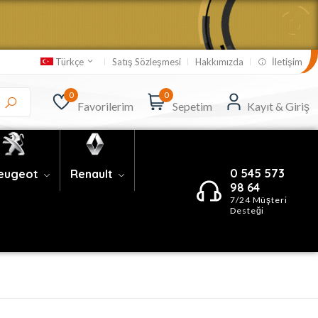
Satış Sözleşmesi
Hakkımızda
İletişim
Türkçe
0
0
Favorilerim
Sepetim
Kayıt & Giriş
0 545 573
eugeot
Renault
98 64
7/24 Müşteri
Desteği