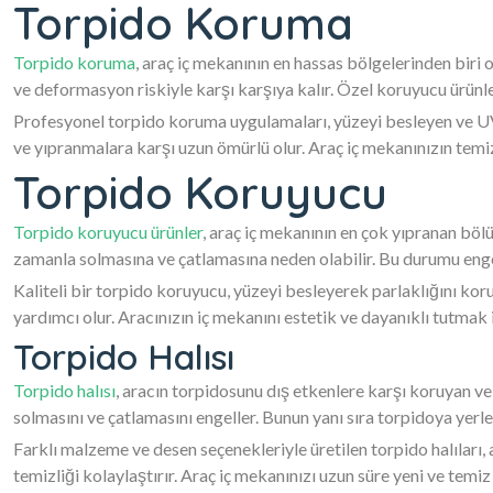
Torpido Koruma
Torpido koruma
, araç iç mekanının en hassas bölgelerinden biri
ve deformasyon riskiyle karşı karşıya kalır. Özel koruyucu ürün
Profesyonel torpido koruma uygulamaları, yüzeyi besleyen ve UV 
ve yıpranmalara karşı uzun ömürlü olur. Araç iç mekanınızın temi
Torpido Koruyucu
Torpido koruyucu ürünler
, araç iç mekanının en çok yıpranan bölü
zamanla solmasına ve çatlamasına neden olabilir. Bu durumu engel
Kaliteli bir torpido koruyucu, yüzeyi besleyerek parlaklığını ko
yardımcı olur. Aracınızın iç mekanını estetik ve dayanıklı tutmak 
Torpido Halısı
Torpido halısı
, aracın torpidosunu dış etkenlere karşı koruyan ve
solmasını ve çatlamasını engeller. Bunun yanı sıra torpidoya yerle
Farklı malzeme ve desen seçenekleriyle üretilen torpido halıları
temizliği kolaylaştırır. Araç iç mekanınızı uzun süre yeni ve temiz