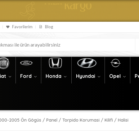
Favorilerim
Blog
iat
Ford
Honda
Hyundai
Opel
P
000-2005 Ön Gögüs / Panel / Torpido Korumasi / Kilifi / Halisi