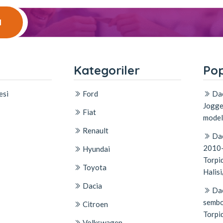
l
l
Kategoriler
Pop
esi
Ford
Dac
Jogge
Fiat
model
Renault
Dac
2010-
Hyundai
Torpid
Toyota
Halisi
Dacia
Dac
sembo
Citroen
Torpi
Volkswagen