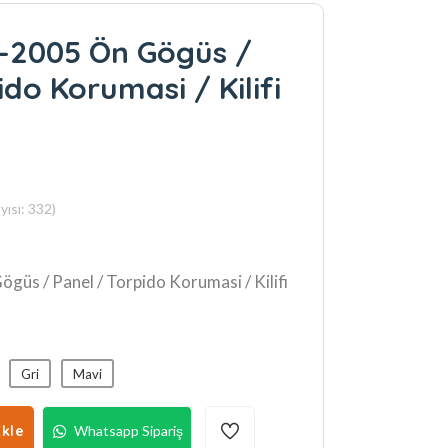
0-2005 Ön Gögüs /
ido Korumasi / Kilifi
ısı: 332)
güs / Panel / Torpido Korumasi / Kilifi
Gri
Mavi
kle
Whatsapp Sipariş