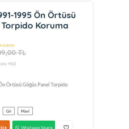
991-1995 Ön Örtüsü
 Torpido Koruma
 % İndirim
109,00 TL
ısı: 462)
n Örtüsü Göğüs Panel Torpido
Gri
Mavi
kle
Whatsapp Sipariş