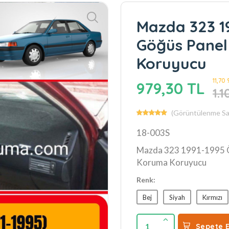
Mazda 323 1
Göğüs Panel
Koruyucu
11,70
979,30 TL
1.
(Görüntülenme Say
18-003S
Mazda 323 1991-1995 Ö
Koruma Koruyucu
Renk:
Bej
Siyah
Kırmızı
1
Sepete E