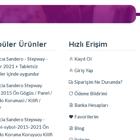
üler Ürünler
Hızlı Erişim
ıa Sandero - Stepway -
Kayıt Ol
r 2021 + Tabletsiz
Giriş Yap
ler içinde uygundur
Siparişim Ne Durumda?
ia Sandero Stepway
2015 Ön Gögüs / Panel /
Ödeme Bildirimi
o Korumasi / Kilifi /
Banka Hesapları
/
Favorilerim
ia Sandero Stepway -
l-sybol-2015-2021 Ön
Blog
do Koruma Koruyucu Kilifi
İletişim