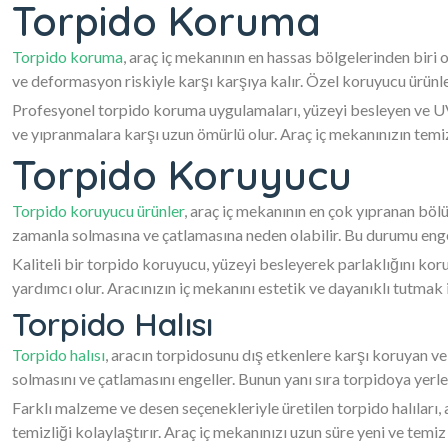
Torpido Koruma
Torpido koruma
, araç iç mekanının en hassas bölgelerinden biri
ve deformasyon riskiyle karşı karşıya kalır. Özel koruyucu ürün
Profesyonel torpido koruma uygulamaları, yüzeyi besleyen ve UV 
ve yıpranmalara karşı uzun ömürlü olur. Araç iç mekanınızın temi
Torpido Koruyucu
Torpido koruyucu ürünler
, araç iç mekanının en çok yıpranan bölü
zamanla solmasına ve çatlamasına neden olabilir. Bu durumu engel
Kaliteli bir torpido koruyucu, yüzeyi besleyerek parlaklığını ko
yardımcı olur. Aracınızın iç mekanını estetik ve dayanıklı tutmak 
Torpido Halısı
Torpido halısı
, aracın torpidosunu dış etkenlere karşı koruyan ve
solmasını ve çatlamasını engeller. Bunun yanı sıra torpidoya yerle
Farklı malzeme ve desen seçenekleriyle üretilen torpido halıları
temizliği kolaylaştırır. Araç iç mekanınızı uzun süre yeni ve temiz