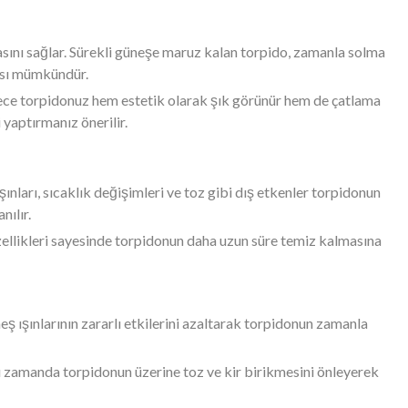
masını sağlar. Sürekli güneşe maruz kalan torpido, zamanla solma
ması mümkündür.
lece torpidonuz hem estetik olarak şık görünür hem de çatlama
yaptırmanız önerilir.
ınları, sıcaklık değişimleri ve toz gibi dış etkenler torpidonun
nılır.
özellikleri sayesinde torpidonun daha uzun süre temiz kalmasına
ş ışınlarının zararlı etkilerini azaltarak torpidonun zamanla
nı zamanda torpidonun üzerine toz ve kir birikmesini önleyerek