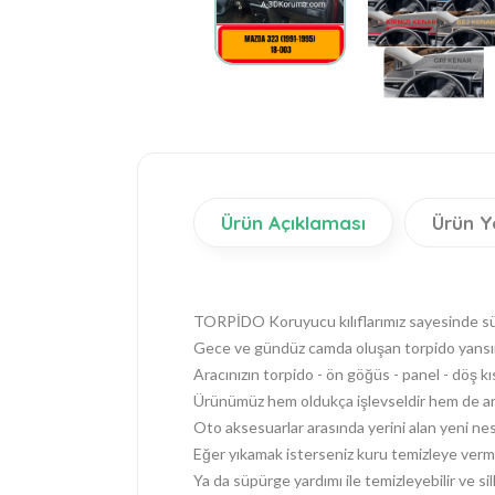
Ürün Açıklaması
Ürün Y
TORPİDO Koruyucu kılıflarımız sayesinde sürüş
Gece ve gündüz camda oluşan torpido yansım
Aracınızın torpido - ön göğüs - panel - döş k
Ürünümüz hem oldukça işlevseldir hem de araç
Oto aksesuarlar arasında yerini alan yeni nes
Eğer yıkamak isterseniz kuru temizleye verme
Ya da süpürge yardımı ile temizleyebilir ve silk