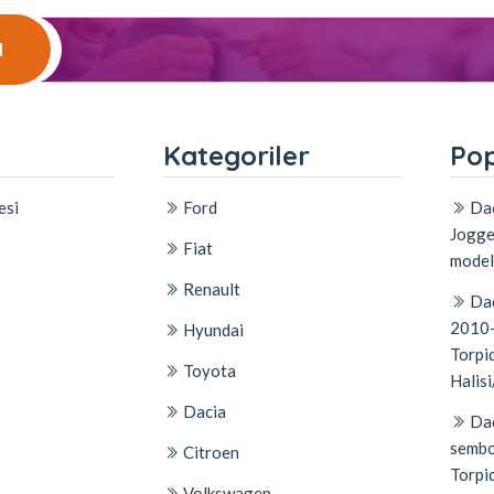
l
l
Kategoriler
Pop
esi
Ford
Dac
Jogge
Fiat
model
Renault
Dac
2010-
Hyundai
Torpid
Toyota
Halisi
Dacia
Dac
sembo
Citroen
Torpi
Volkswagen