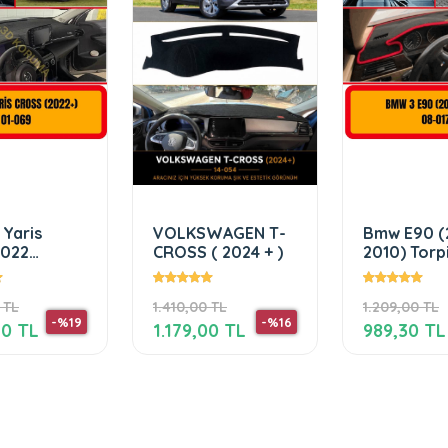
 Yaris
VOLKSWAGEN T-
Bmw E90 (
2022
CROSS ( 2024 + )
2010) Torp
 Ön Gögüs
Koruma Ko
 / Torpido
Kilifi Halis
 TL
1.410,00 TL
1.209,00 TL
si
-%19
-%16
20 TL
1.179,00 TL
989,30 TL