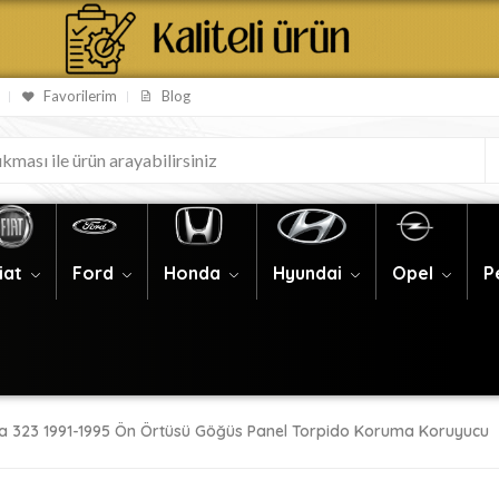
Favorilerim
Blog
iat
Ford
Honda
Hyundai
Opel
P
 323 1991-1995 Ön Örtüsü Göğüs Panel Torpido Koruma Koruyucu