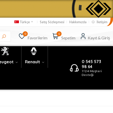
Satış Sözleşmesi
Hakkımızda
İletişim
Türkçe
0
0
Favorilerim
Sepetim
Kayıt & Giriş
0 545 573
eugeot
Renault
98 64
7/24 Müşteri
Desteği