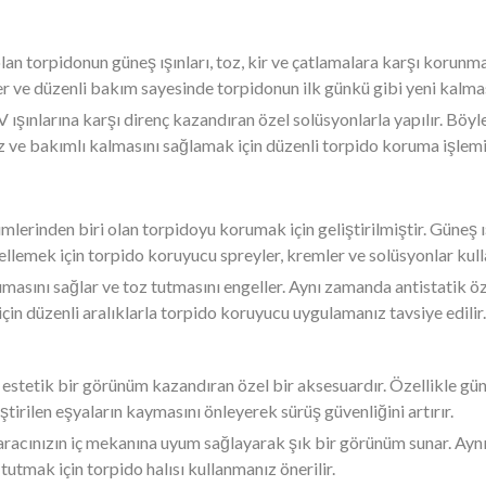
 olan torpidonun güneş ışınları, toz, kir ve çatlamalara karşı korun
ler ve düzenli bakım sayesinde torpidonun ilk günkü gibi yeni kal
ışınlarına karşı direnç kazandıran özel solüsyonlarla yapılır. Böy
z ve bakımlı kalmasını sağlamak için düzenli torpido koruma işlemi 
mlerinden biri olan torpidoyu korumak için geliştirilmiştir. Güneş ış
lemek için torpido koruyucu spreyler, kremler ve solüsyonlar kulla
rumasını sağlar ve toz tutmasını engeller. Aynı zamanda antistatik 
için düzenli aralıklarla torpido koruyucu uygulamanız tavsiye edilir.
 estetik bir görünüm kazandıran özel bir aksesuardır. Özellikle güne
ştirilen eşyaların kaymasını önleyerek sürüş güvenliğini artırır.
, aracınızın iç mekanına uyum sağlayarak şık bir görünüm sunar. Ay
 tutmak için torpido halısı kullanmanız önerilir.