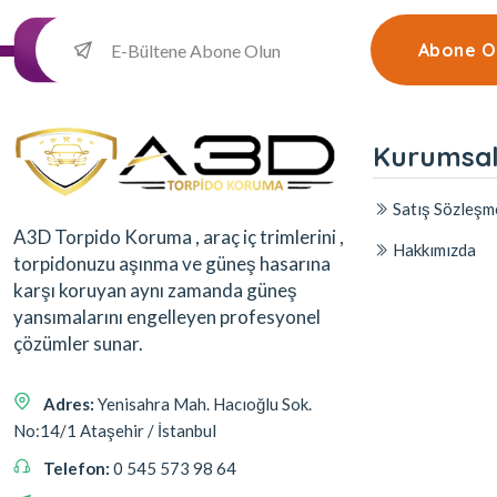
Abone O
Kurumsa
Satış Sözleşm
A3D Torpido Koruma , araç iç trimlerini ,
Hakkımızda
torpidonuzu aşınma ve güneş hasarına
karşı koruyan aynı zamanda güneş
yansımalarını engelleyen profesyonel
çözümler sunar.
Adres:
Yenisahra Mah. Hacıoğlu Sok.
No:14/1 Ataşehir / İstanbul
Telefon:
0 545 573 98 64