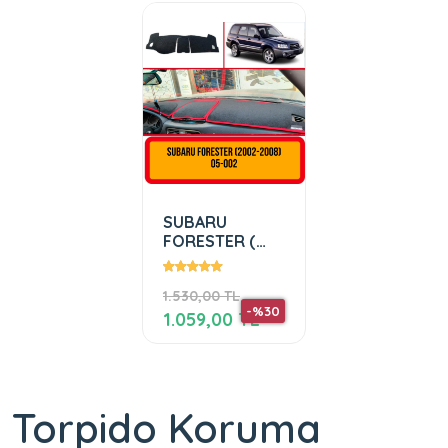
SUBARU
FORESTER (
2002-2008)
1.530,00 TL
-%30
1.059,00 TL
Torpido Koruma