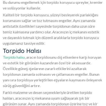
Bu durumu engellemek için torpido koruyucu spreyler, kremler
ve solüsyonlar kullanılır.
Kaliteli bir torpido koruyucu, yüzeyi besleyerek parlaklığını
korumasını sağlar ve toz tutmasını engeller. Aynı zamanda
antistatik özellikleri sayesinde torpidonun daha uzun süre
temiz kalmasına yardımcı olur. Aracınızın iç mekanını estetik
ve dayanıklı tutmak için düzenli aralıklarla torpido koruyucu
uygulamanız tavsiye edilir.
Torpido Halısı
Torpido halısı
, aracın torpidosunu dış etkenlere karşı koruyan
ve estetik bir görünüm kazandıran özel bir aksesuardır.
Özellikle güneş ışınlarının zararlı etkilerini azaltarak
torpidonun zamanla solmasını ve çatlamasını engeller. Bunun
yanı sıra torpidoya yerleştirilen eşyaların kaymasını önleyerek
sürüş güvenliğini artırır.
Farklı malzeme ve desen seçenekleriyle üretilen torpido
halıları, aracınızın iç mekanına uyum sağlayarak şık bir
görünüm sunar. Aynı zamanda torpidonun üzerine toz ve kir