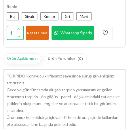
Renk:
Bej
Siyah
Kırmızı
Gri
Mavi
1
Whatsapp Sipariş
Sepete Ekle
Ürün Açıklaması
Ürün Yorumları (0)
TORPİDO Koruyucu kılıflarımız sayesinde sürüş güvenliğinizi
artırırsınız.
Gece ve gündüz camda oluşan torpido yansımasını engeller.
Aracınızın torpido - ön göğüs - panel - döş kısmındaki çatlama ve
çiziklerin oluşumunu engeller ve aracınıza estetik bir görünüm
kazandırır.
Ürünümüz hem oldukça işlevseldir hem de araç içinde kullanılan
oto aksesuar ların başında gelmektedir.