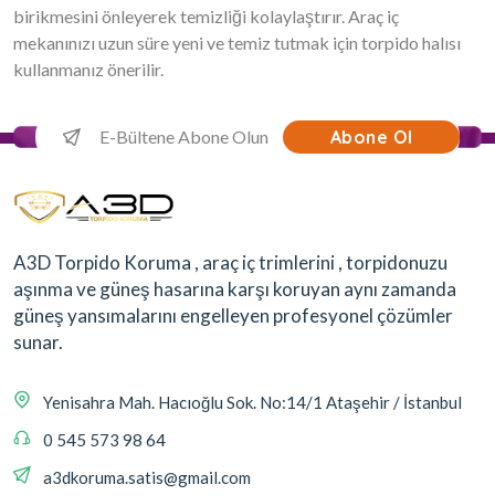
birikmesini önleyerek temizliği kolaylaştırır. Araç iç
mekanınızı uzun süre yeni ve temiz tutmak için torpido halısı
kullanmanız önerilir.
Abone Ol
A3D Torpido Koruma , araç iç trimlerini , torpidonuzu
aşınma ve güneş hasarına karşı koruyan aynı zamanda
güneş yansımalarını engelleyen profesyonel çözümler
sunar.
Yenisahra Mah. Hacıoğlu Sok. No:14/1 Ataşehir / İstanbul
0 545 573 98 64
a3dkoruma.satis@gmail.com