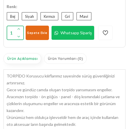
Renk:
Bej
Siyah
Kırmızı
Gri
Mavi
1
Whatsapp Sipariş
Sepete Ekle
Ürün Açıklaması
Ürün Yorumları (0)
TORPİDO Koruyucu kılıflarımız sayesinde sürüş güvenliğinizi
artırırsınız.
Gece ve gündüz camda oluşan torpido yansımasını engeller.
Aracınızın torpido - ön göğüs - panel - döş kısmındaki çatlama ve
çiziklerin oluşumunu engeller ve aracınıza estetik bir görünüm
kazandırır.
Ürünümüz hem oldukça işlevseldir hem de araç içinde kullanılan
oto aksesuar ların başında gelmektedir.