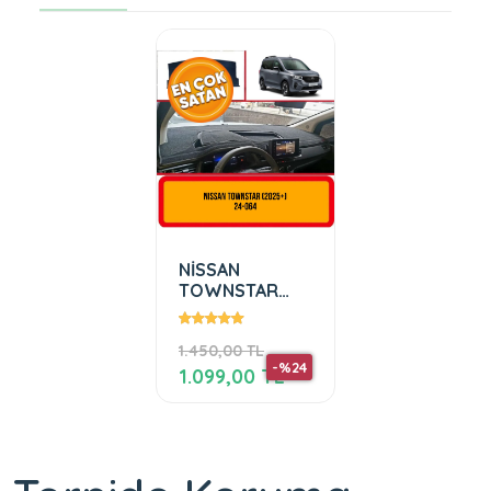
NİSSAN
TOWNSTAR
2025 +
1.450,00 TL
-%24
1.099,00 TL