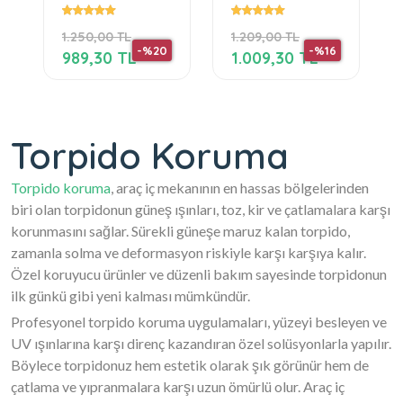
1
Panel Torpido
Gelenvagen Ön
Koruma
Örtüsü Göğüs
1.250,00 TL
1.209,00 TL
Koruyucu Kilifi
Panel Torpido
-%20
-%16
Koruma
989,30 TL
1.009,30 TL
Koruyucu
Torpido Koruma
Torpido koruma
, araç iç mekanının en hassas bölgelerinden
biri olan torpidonun güneş ışınları, toz, kir ve çatlamalara karşı
korunmasını sağlar. Sürekli güneşe maruz kalan torpido,
zamanla solma ve deformasyon riskiyle karşı karşıya kalır.
Özel koruyucu ürünler ve düzenli bakım sayesinde torpidonun
ilk günkü gibi yeni kalması mümkündür.
Profesyonel torpido koruma uygulamaları, yüzeyi besleyen ve
UV ışınlarına karşı direnç kazandıran özel solüsyonlarla yapılır.
Böylece torpidonuz hem estetik olarak şık görünür hem de
çatlama ve yıpranmalara karşı uzun ömürlü olur. Araç iç