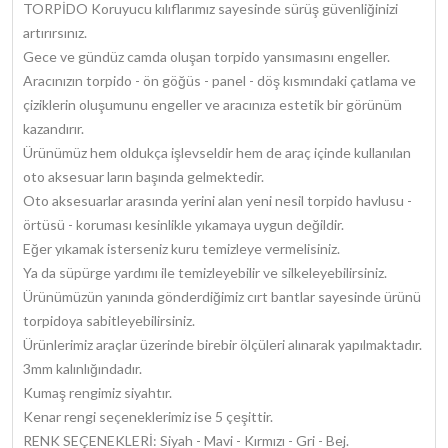
TORPİDO Koruyucu kılıflarımız sayesinde sürüş güvenliğinizi
artırırsınız.
Gece ve gündüz camda oluşan torpido yansımasını engeller.
Aracınızın torpido - ön göğüs - panel - döş kısmındaki çatlama ve
çiziklerin oluşumunu engeller ve aracınıza estetik bir görünüm
kazandırır.
Ürünümüz hem oldukça işlevseldir hem de araç içinde kullanılan
oto aksesuar ların başında gelmektedir.
Oto aksesuarlar arasında yerini alan yeni nesil torpido havlusu -
örtüsü - koruması kesinlikle yıkamaya uygun değildir.
Eğer yıkamak isterseniz kuru temizleye vermelisiniz.
Ya da süpürge yardımı ile temizleyebilir ve silkeleyebilirsiniz.
Ürünümüzün yanında gönderdiğimiz cırt bantlar sayesinde ürünü
torpidoya sabitleyebilirsiniz.
Ürünlerimiz araçlar üzerinde birebir ölçüleri alınarak yapılmaktadır.
3mm kalınlığındadır.
Kumaş rengimiz siyahtır.
Kenar rengi seçeneklerimiz ise 5 çeşittir.
RENK SEÇENEKLERİ: Siyah - Mavi - Kırmızı - Gri - Bej.